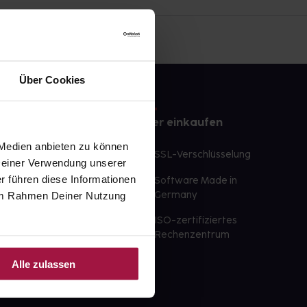
Über Cookies
e
Sicher einkaufen
 Medien anbieten zu können
te Wunschprodukte
SSL-Verschlüsselung
 Deiner Verwendung unserer
lbereit
r führen diese Informationen
Software Made in
ür sofort verfügbare
e im Rahmen Deiner Nutzung
Germany
st am selben Tag möglich
ISO-zertifiziertes
 der Apotheke
Rechenzentrum
ahl an Apotheken
Alle zulassen