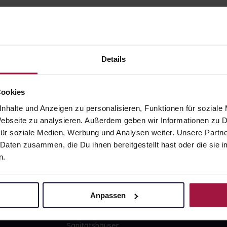
Details
gesund.de
Unsere Vorteil
Cookies
nhalte und Anzeigen zu personalisieren, Funktionen für soziale
Über uns
Ausgewähl
 Webseite zu analysieren. Außerdem geben wir Informationen zu
sofort abho
ür soziale Medien, Werbung und Analysen weiter. Unsere Partne
Karriere
Lieferung f
 Daten zusammen, die Du ihnen bereitgestellt hast oder die si
Newsletter
Artikel mei
n.
Barrierefreiheitserklärung
Freie Wahl
PAYBACK
Große Ausw
Anpassen
gesund-versorger.de
Sanitätshäuser