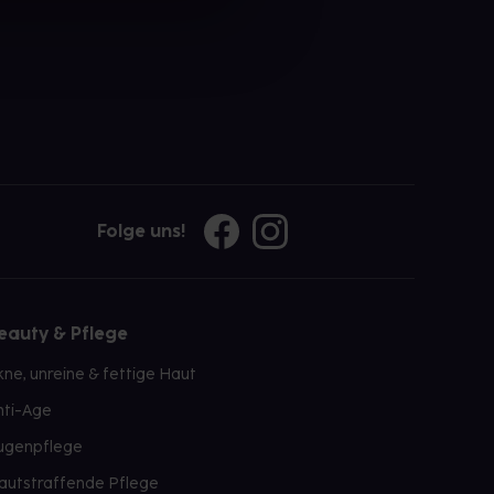
Folge uns!
eauty & Pflege
kne, unreine & fettige Haut
nti-Age
ugenpflege
autstraffende Pflege