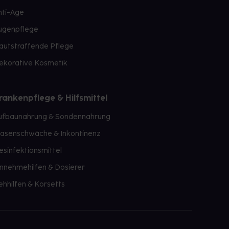
nti-Age
ugenpflege
autstraffende Pflege
ekorative Kosmetik
rankenpflege & Hilfsmittel
ufbaunahrung & Sondennahrung
lasenschwäche & Inkontinenz
esinfektionsmittel
innehmehilfen & Dosierer
ehhilfen & Korsetts