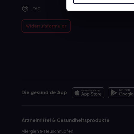
FAQ
Widerrufsformular
Die gesund.de App
Arzneimittel & Gesundheitsprodukte
Allergien & Heuschnupfen