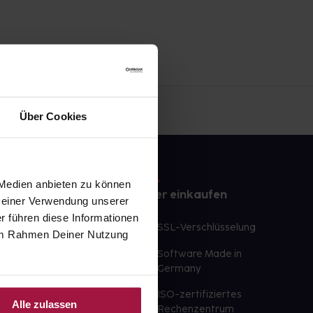
Über Cookies
 Medien anbieten zu können
e
Sicher einkaufen
 Deiner Verwendung unserer
r führen diese Informationen
te Wunschprodukte
SSL-Verschlüsselung
e im Rahmen Deiner Nutzung
lbereit
Software Made in
ür sofort verfügbare
Germany
st am selben Tag möglich
ISO-zertifiziertes
Alle zulassen
 der Apotheke
Rechenzentrum