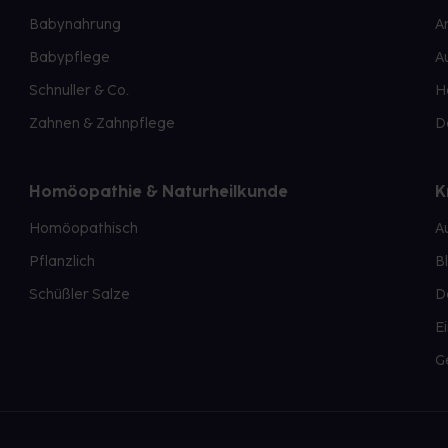
Babynahrung
A
Babypflege
A
Schnuller & Co.
H
Zahnen & Zahnpflege
D
Homöopathie & Naturheilkunde
K
Homöopathisch
A
Pflanzlich
B
Schüßler Salze
D
E
G