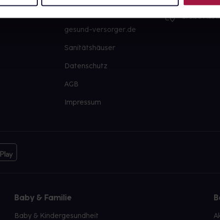
PAYBACK
Große Ausw
gesund-versorger.de
Sanitätshäuser
Datenschutz
AGB
Impressum
Baby & Familie
B
Baby & Kindergesundheit
A