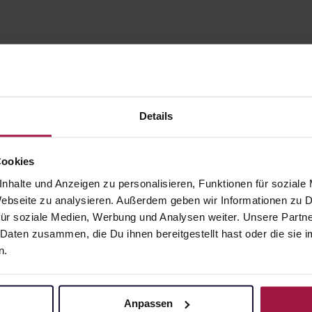
Details
Cookies
nhalte und Anzeigen zu personalisieren, Funktionen für soziale
gesund.de
Unsere Vorteil
 Webseite zu analysieren. Außerdem geben wir Informationen zu
ür soziale Medien, Werbung und Analysen weiter. Unsere Partne
Über uns
Ausgewähl
 Daten zusammen, die Du ihnen bereitgestellt hast oder die si
sofort abho
n.
Karriere
Lieferung f
Newsletter
Artikel mei
Barrierefreiheitserklärung
Anpassen
Freie Wahl