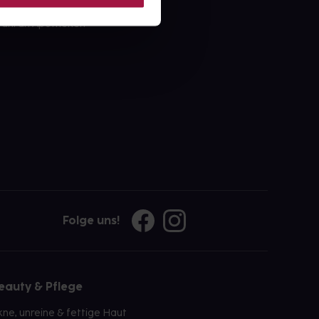
ahl an Apotheken
Folge uns!
eauty & Pflege
kne, unreine & fettige Haut