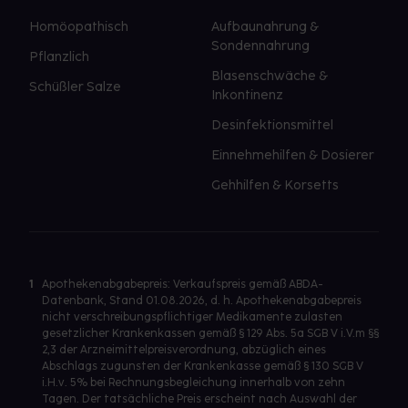
Homöopathisch
Aufbaunahrung &
Sondennahrung
Pflanzlich
Blasenschwäche &
Schüßler Salze
Inkontinenz
Desinfektionsmittel
Einnehmehilfen & Dosierer
Gehhilfen & Korsetts
1
Apothekenabgabepreis: Verkaufspreis gemäß ABDA-
Datenbank, Stand 01.08.2026, d. h. Apothekenabgabepreis
nicht verschreibungspflichtiger Medikamente zulasten
gesetzlicher Krankenkassen gemäß § 129 Abs. 5a SGB V i.V.m §§
2,3 der Arzneimittelpreisverordnung, abzüglich eines
Abschlags zugunsten der Krankenkasse gemäß § 130 SGB V
i.H.v. 5% bei Rechnungsbegleichung innerhalb von zehn
Tagen. Der tatsächliche Preis erscheint nach Auswahl der