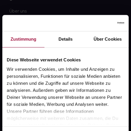
Über uns
Karriere
Newsletter
Zustimmung
Details
Über Cookies
Barrierefreiheitserklärung
PAYBACK
Diese Webseite verwendet Cookies
gesund-versorger.de
Wir verwenden Cookies, um Inhalte und Anzeigen zu
personalisieren, Funktionen für soziale Medien anbieten
Sanitätshäuser
zu können und die Zugriffe auf unsere Webseite zu
Datenschutz
analysieren. Außerdem geben wir Informationen zu
Deiner Verwendung unserer Webseite an unsere Partner
AGB
für soziale Medien, Werbung und Analysen weiter.
Impressum
Unsere Partner führen diese Informationen
möglicherweise mit weiteren Daten zusammen, die Du
ihnen bereitgestellt hast oder die sie im Rahmen Deiner