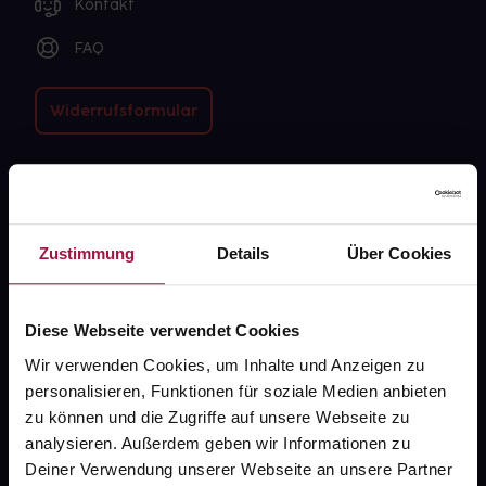
Kontakt
FAQ
Widerrufsformular
gesund.de
Zustimmung
Details
Über Cookies
Über uns
Karriere
Diese Webseite verwendet Cookies
Newsletter
Wir verwenden Cookies, um Inhalte und Anzeigen zu
Barrierefreiheitserklärung
personalisieren, Funktionen für soziale Medien anbieten
zu können und die Zugriffe auf unsere Webseite zu
PAYBACK
analysieren. Außerdem geben wir Informationen zu
gesund-versorger.de
Deiner Verwendung unserer Webseite an unsere Partner