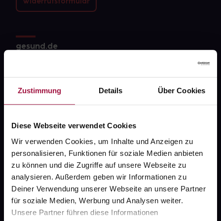
Widerrufsformular
gesund.de
Über uns
Karriere
Zustimmung
Details
Über Cookies
Newsletter
Barrierefreiheitserklärung
Diese Webseite verwendet Cookies
Wir verwenden Cookies, um Inhalte und Anzeigen zu
PAYBACK
personalisieren, Funktionen für soziale Medien anbieten
gesund-versorger.de
zu können und die Zugriffe auf unsere Webseite zu
analysieren. Außerdem geben wir Informationen zu
Sanitätshäuser
Deiner Verwendung unserer Webseite an unsere Partner
Datenschutz
für soziale Medien, Werbung und Analysen weiter.
Unsere Partner führen diese Informationen
AGB