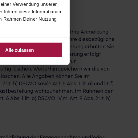
 Deiner Verwendung unserer
r führen diese Informationen
e im Rahmen Deiner Nutzung
 abgeschlossen, wenn Sie zuvor Ihre Anmeldung
Link bestätigt haben. Falls Ihre diesbezügliche
cht. Nach erfolgter Registrierung erhalten Sie
Alle zulassen
und verwalten. Die Registrierung erfolgt
l nutzen, speichern wir Ihre zur
ltig löschen. Weiterhin speichern wir die von
r löschen. Alle Angaben können Sie im
it. h) DSGVO sowie Art. 6 Abs. 1 lit. a) und lit f)
r Gastbestellung wahrzunehmen. Im Rahmen der
bs. 1 lit. b) DSGVO i.V.m. Art. 9 Abs. 2 lit. h)
e Ermöglichung der Entgegennahme und/oder