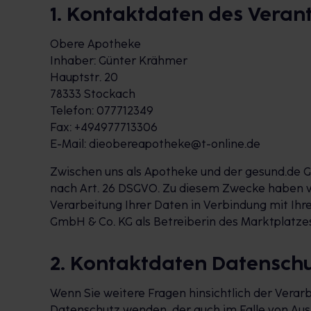
1. Kontaktdaten des Veran
Obere Apotheke
Inhaber: Günter Krähmer
Hauptstr. 20
78333 Stockach
Telefon: 077712349
Fax: +494977713306
E-Mail: dieobereapotheke@t-online.de
Zwischen uns als Apotheke und der gesund.de G
nach Art. 26 DSGVO. Zu diesem Zwecke haben w
Verarbeitung Ihrer Daten in Verbindung mit I
GmbH & Co. KG als Betreiberin des Marktplatz
2. Kontaktdaten Datensch
Wenn Sie weitere Fragen hinsichtlich der Vera
Datenschutz wenden, der auch im Falle von Au