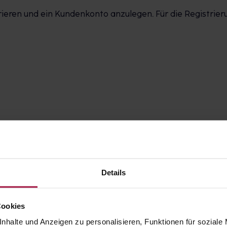
strieren und ein Kundenkonto anzulegen. Für die Registri
tung von Gesundheitsdaten (teilweise optional)
Details
ional)
Cookies
nhalte und Anzeigen zu personalisieren, Funktionen für soziale