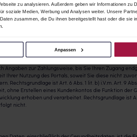
 Webseite zu analysieren. Außerdem geben wir Informationen zu
ür soziale Medien, Werbung und Analysen weiter. Unsere Partne
 Daten zusammen, die Du ihnen bereitgestellt hast oder die si
akt, Zahlungsart
n.
uble-opt-in-Verfahren, d. h. Ihre Registrierung ist erst
tätigungs-E-Mail durch Klick auf den darin enthaltenen 
 Ihre Anmeldung automatisch aus unserer Datenbank gelös
Anpassen
g und können die von Ihnen hinterlegten Daten einsehen 
sere Dienste in Anspruch zu nehmen. Wenn Sie unser Porta
ch Angaben zur Zahlungsweise, bis Sie Ihren Zugang endgü
it Ihrer Nutzung des Portals, soweit Sie diese nicht zuvo
htsgrundlage ist Art. 6 Abs. 1 lit. b) i.V.m. Art. 9 Abs. 2 l
eit, ohne Erstellen eines Kundenkontos die Funktion de
lung erhoben und verarbeitet. Rechtsgrundlage ist Art. 6 A
olgt nicht.
en Daten, einschließlich der Gesundheitsdaten, ist di