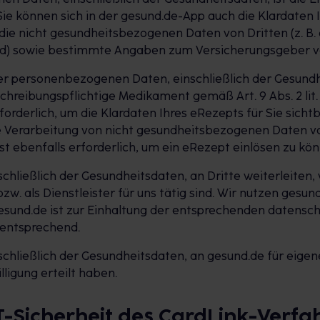
Sie können sich in der gesund.de-App auch die Klardaten 
die nicht gesundheitsbezogenen Daten von Dritten (z. B.
ird) sowie bestimmte Angaben zum Versicherungsgeber v
rer personenbezogenen Daten, einschließlich der Gesund
hreibungspflichtige Medikament gemäß Art. 9 Abs. 2 lit. 
rforderlich, um die Klardaten Ihres eRezepts für Sie sic
e Verarbeitung von nicht gesundheitsbezogenen Daten von 
ebenfalls erforderlich, um ein eRezept einlösen zu kön
hließlich der Gesundheitsdaten, an Dritte weiterleiten
w. als Dienstleister für uns tätig sind. Wir nutzen gesund
esund.de ist zur Einhaltung der entsprechenden datensch
 entsprechend.
hließlich der Gesundheitsdaten, an gesund.de für eigen
ligung erteilt haben.
IT-Sicherheit des CardLink-Verfa