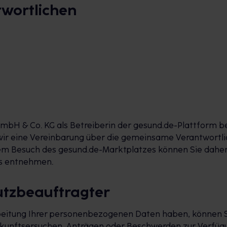
twortlichen
mbH & Co. KG als Betreiberin der gesund.de-Plattform 
ir eine Vereinbarung über die gemeinsame Verantwortlic
hrem Besuch des gesund.de-Marktplatzes können Sie dahe
es entnehmen.
utzbeauftragter
rbeitung Ihrer personenbezogenen Daten haben, können Si
skunftsersuchen, Anträgen oder Beschwerden zur Verfügu