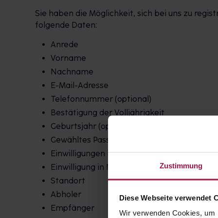
Sie haben die Möglichkeit, sich bei uns zu regi
folgende Daten:
Anrede
Vorname
Nachname
E-Mail-Adresse
Telefonnummer (optional)
Bestätigung der Volljährigkeit
Geburtsjahr (optional)
Gewähltes Passwort
Einwilligungen in Speicherung und Verarbei
Zustimmung
Einwilligung in Newsletter und Mailings (opt
Standort
Abholer
Diese Webseite verwendet 
Empfänger
Wir verwenden Cookies, um I