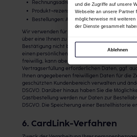
Rechnungsadresse
und die Zugriffe auf unsere
Produkt¬rezensionen
Webseite an unsere Partner f
möglicherweise mit weiteren
Bestellungen: Abholer, Abholnummer, Kont
der Dienste gesammelt habe
Wir verwenden für die Registrierung das sog. Do
über eine Ihnen zu diesem Zweck zugesandte Bes
Bestätigung nicht binnen 7 Tagen erfolgt, wird
Ablehnen
einen persönlichen, passwortgeschützten Zugan
freiwillig, kann aber Voraussetzung sein, um un
Vertragserfüllung erforderlichen Daten, ggf. au
Ihnen angegebenen freiwilligen Daten für die Ze
geschützten Kundenbereich verwalten und ändern. Rec
DSGVO. Darüber hinaus haben Sie die Möglichk
Gastbestellung werden nur Daten zur Bestellabwick
DSGVO. Die Speicherung einer Bestellhistorie erf
6. CardLink-Verfahren
Zweck der Verarbeitung Ihrer personenbezogen