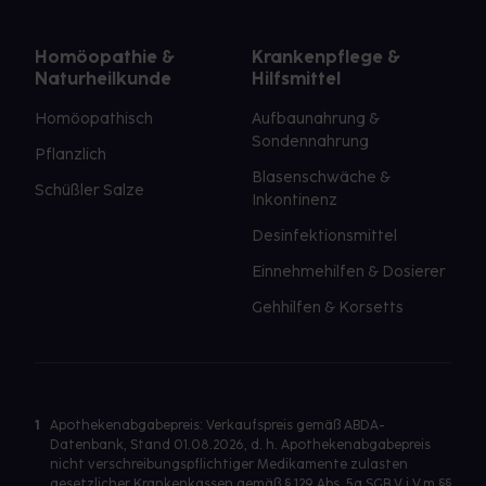
Homöopathie &
Krankenpflege &
Naturheilkunde
Hilfsmittel
Homöopathisch
Aufbaunahrung &
Sondennahrung
Pflanzlich
Blasenschwäche &
Schüßler Salze
Inkontinenz
Desinfektionsmittel
Einnehmehilfen & Dosierer
Gehhilfen & Korsetts
1
Apothekenabgabepreis: Verkaufspreis gemäß ABDA-
Datenbank, Stand 01.08.2026, d. h. Apothekenabgabepreis
nicht verschreibungspflichtiger Medikamente zulasten
gesetzlicher Krankenkassen gemäß § 129 Abs. 5a SGB V i.V.m §§