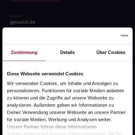
gesund.de
Über uns
Karriere
Zustimmung
Details
Über Cookies
Newsletter
Barrierefreiheitserklärung
Diese Webseite verwendet Cookies
PAYBACK
Wir verwenden Cookies, um Inhalte und Anzeigen zu
personalisieren, Funktionen für soziale Medien anbieten
gesund-versorger.de
zu können und die Zugriffe auf unsere Webseite zu
Sanitätshäuser
analysieren. Außerdem geben wir Informationen zu
Deiner Verwendung unserer Webseite an unsere Partner
Datenschutz
für soziale Medien, Werbung und Analysen weiter.
AGB
Unsere Partner führen diese Informationen
möglicherweise mit weiteren Daten zusammen, die Du