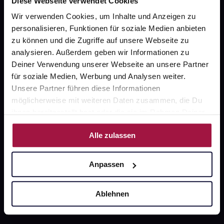
Diese Webseite verwendet Cookies
Wir verwenden Cookies, um Inhalte und Anzeigen zu
gesund.de
personalisieren, Funktionen für soziale Medien anbieten
Über uns
zu können und die Zugriffe auf unsere Webseite zu
analysieren. Außerdem geben wir Informationen zu
Karriere
Deiner Verwendung unserer Webseite an unsere Partner
für soziale Medien, Werbung und Analysen weiter.
Newsletter
Unsere Partner führen diese Informationen
Barrierefreiheitserklärung
möglicherweise mit weiteren Daten zusammen, die Du
ihnen bereitgestellt hast oder die sie im Rahmen Deiner
PAYBACK
Nutzung der Dienste gesammelt haben.
gesund-versorger.de
Alle zulassen
Sanitätshäuser
Anpassen
Datenschutz
AGB
Ablehnen
Impressum