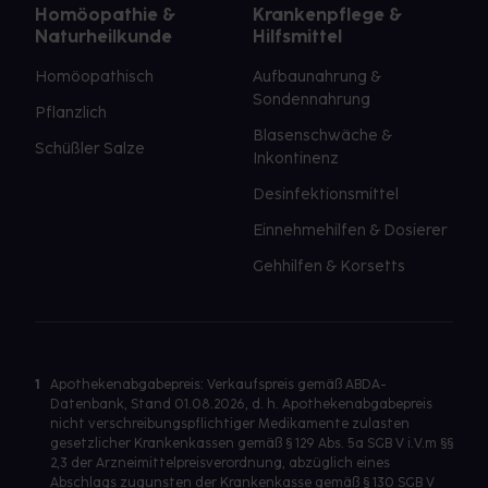
Homöopathie &
Krankenpflege &
Naturheilkunde
Hilfsmittel
Homöopathisch
Aufbaunahrung &
Sondennahrung
Pflanzlich
Blasenschwäche &
Schüßler Salze
Inkontinenz
Desinfektionsmittel
Einnehmehilfen & Dosierer
Gehhilfen & Korsetts
1
Apothekenabgabepreis: Verkaufspreis gemäß ABDA-
Datenbank, Stand 01.08.2026, d. h. Apothekenabgabepreis
nicht verschreibungspflichtiger Medikamente zulasten
gesetzlicher Krankenkassen gemäß § 129 Abs. 5a SGB V i.V.m §§
2,3 der Arzneimittelpreisverordnung, abzüglich eines
Abschlags zugunsten der Krankenkasse gemäß § 130 SGB V