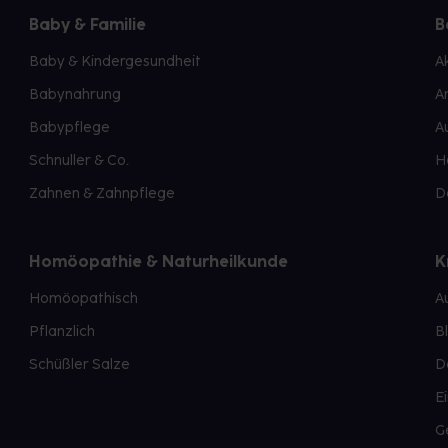
Baby & Familie
B
Baby & Kindergesundheit
A
Babynahrung
A
Babypflege
A
Schnuller & Co.
H
Zahnen & Zahnpflege
D
Homöopathie & Naturheilkunde
K
Homöopathisch
A
Pflanzlich
B
Schüßler Salze
D
E
G