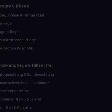
eauty & Pflege
kne, unreine & fettige Haut
nti-Age
ugenpflege
autstraffende Pflege
ekorative Kosmetik
rankenpflege & Hilfsmittel
ufbaunahrung & Sondennahrung
lasenschwäche & Inkontinenz
esinfektionsmittel
innehmehilfen & Dosierer
ehhilfen & Korsetts