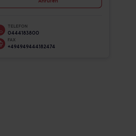
Anrufen
TELEFON
0444183800
FAX
+494949444182474