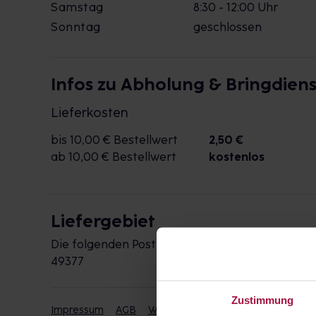
Samstag
8:30 - 12:00 Uhr
Sonntag
geschlossen
Infos zu Abholung & Bringdiens
Lieferkosten
bis 10,00 € Bestellwert
2,50 €
ab 10,00 € Bestellwert
kostenlos
Liefergebiet
Die folgenden Postleitzahlen werden durch die 
49377
Zustimmung
Impressum
AGB
Widerrufsbelehrung
Datenschut