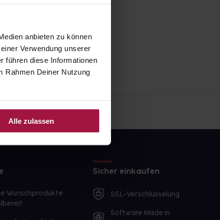
 Medien anbieten zu können
 Deiner Verwendung unserer
r führen diese Informationen
e im Rahmen Deiner Nutzung
Alle zulassen
e
Sicher einkaufen
te Wunschprodukte
SSL-Verschlüsselung
lbereit
Software Made in