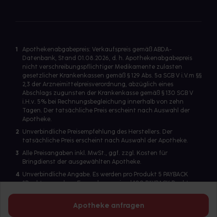
1
Apothekenabgabepreis: Verkaufspreis gemäß ABDA-
Datenbank, Stand 01.08.2026, d. h. Apothekenabgabepreis
nicht verschreibungspflichtiger Medikamente zulasten
gesetzlicher Krankenkassen gemäß § 129 Abs. 5a SGB V i.V.m §§
2,3 der Arzneimittelpreisverordnung, abzüglich eines
Abschlags zugunsten der Krankenkasse gemäß § 130 SGB V
i.H.v. 5% bei Rechnungsbegleichung innerhalb von zehn
Tagen. Der tatsächliche Preis erscheint nach Auswahl der
Apotheke.
2
Unverbindliche Preisempfehlung des Herstellers. Der
tatsächliche Preis erscheint nach Auswahl der Apotheke.
3
Alle Preisangaben inkl. MwSt., ggf. zzgl. Kosten für
Bringdienst der ausgewählten Apotheke.
4
Unverbindliche Angabe. Es werden pro Produkt 5 PAYBACK
°Punkte vergeben. Es werden maximal 100 PAYBACK Punkte
pro Produkt ausgegeben. Eine Punktegutschrift erfolgt nur
für Produkte mit einem Einzelpreis ab 2 Euro. Für auf Rezept
Apotheke anfragen
abgegebene Artikel werden keine PAYBACK Punkte vergeben.