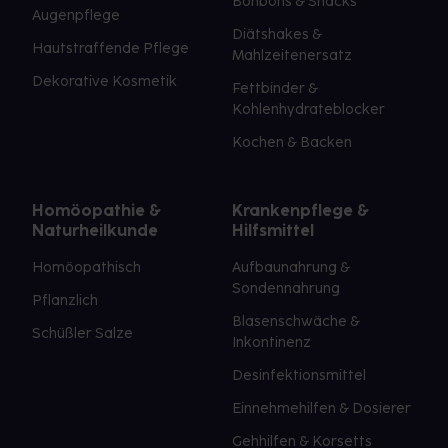
Bonbons & Snacks
Augenpflege
Diätshakes &
Hautstraffende Pflege
Mahlzeitenersatz
Dekorative Kosmetik
Fettbinder &
Kohlenhydrateblocker
Kochen & Backen
Homöopathie &
Krankenpflege &
Naturheilkunde
Hilfsmittel
Homöopathisch
Aufbaunahrung &
Sondennahrung
Pflanzlich
Blasenschwäche &
Schüßler Salze
Inkontinenz
Desinfektionsmittel
Einnehmehilfen & Dosierer
Gehhilfen & Korsetts