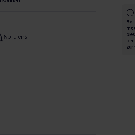
n können.
Bei
mög
dies
Notdienst
per 
zur 