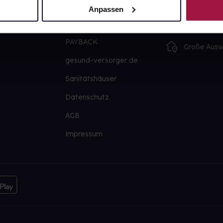
Newsletter
Artikel mei
Anpassen
Barrierefreiheitserklärung
Freie Wahl
PAYBACK
Große Ausw
gesund-versorger.de
Sanitätshäuser
Datenschutz
AGB
Impressum