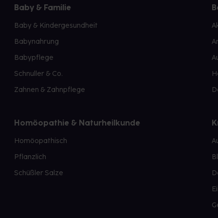
Baby & Familie
B
Baby & Kindergesundheit
A
Babynahrung
A
Babypflege
A
Schnuller & Co.
H
Zahnen & Zahnpflege
D
Homöopathie & Naturheilkunde
K
Homöopathisch
A
Pflanzlich
B
Schüßler Salze
D
E
G