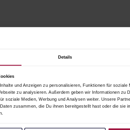
Details
Cookies
nhalte und Anzeigen zu personalisieren, Funktionen für soziale
 Webseite zu analysieren. Außerdem geben wir Informationen zu
gesund.de
Unsere Vorteil
ür soziale Medien, Werbung und Analysen weiter. Unsere Partne
 Daten zusammen, die Du ihnen bereitgestellt hast oder die si
Über uns
Ausgewähl
n.
sofort abho
Karriere
Lieferung f