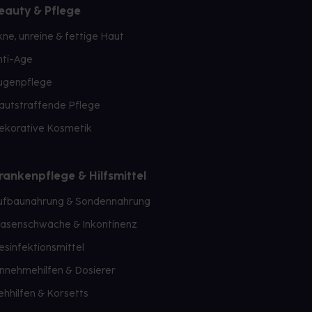
eauty & Pflege
kne, unreine & fettige Haut
nti-Age
ugenpflege
autstraffende Pflege
ekorative Kosmetik
rankenpflege & Hilfsmittel
ufbaunahrung & Sondennahrung
lasenschwäche & Inkontinenz
esinfektionsmittel
innehmehilfen & Dosierer
ehhilfen & Korsetts