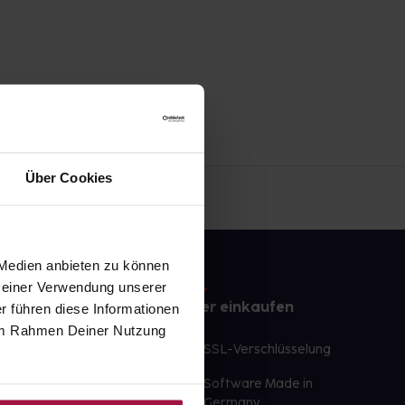
Über Cookies
 Medien anbieten zu können
 Deiner Verwendung unserer
e
Sicher einkaufen
r führen diese Informationen
e im Rahmen Deiner Nutzung
te Wunschprodukte
SSL-Verschlüsselung
lbereit
Software Made in
ür sofort verfügbare
Germany