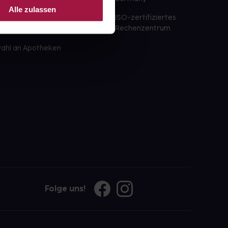
st am selben Tag möglich
Alle zulassen
ISO-zertifiziertes
 der Apotheke
Rechenzentrum
ahl an Apotheken
Folge uns!