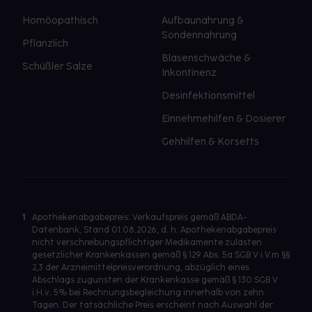
Homöopathisch
Aufbaunahrung &
Sondennahrung
Pflanzlich
Blasenschwäche &
Schüßler Salze
Inkontinenz
Desinfektionsmittel
Einnehmehilfen & Dosierer
Gehhilfen & Korsetts
1
Apothekenabgabepreis: Verkaufspreis gemäß ABDA-
Datenbank, Stand 01.08.2026, d. h. Apothekenabgabepreis
nicht verschreibungspflichtiger Medikamente zulasten
gesetzlicher Krankenkassen gemäß § 129 Abs. 5a SGB V i.V.m §§
2,3 der Arzneimittelpreisverordnung, abzüglich eines
Abschlags zugunsten der Krankenkasse gemäß § 130 SGB V
i.H.v. 5% bei Rechnungsbegleichung innerhalb von zehn
Tagen. Der tatsächliche Preis erscheint nach Auswahl der