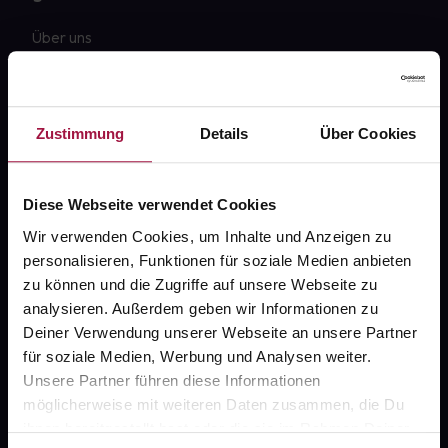
Über uns
Karriere
Newsletter
Zustimmung
Details
Über Cookies
Barrierefreiheitserklärung
PAYBACK
Diese Webseite verwendet Cookies
gesund-versorger.de
Wir verwenden Cookies, um Inhalte und Anzeigen zu
personalisieren, Funktionen für soziale Medien anbieten
Sanitätshäuser
zu können und die Zugriffe auf unsere Webseite zu
Datenschutz
analysieren. Außerdem geben wir Informationen zu
Deiner Verwendung unserer Webseite an unsere Partner
AGB
für soziale Medien, Werbung und Analysen weiter.
Impressum
Unsere Partner führen diese Informationen
möglicherweise mit weiteren Daten zusammen, die Du
ihnen bereitgestellt hast oder die sie im Rahmen Deiner