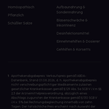
Homöopathisch
Aufbaunahrung &
Sondennahrung
Pflanzlich
Blasenschwäche &
Schüßler Salze
Inkontinenz
Desinfektionsmittel
Einnehmehilfen & Dosierer
Gehhilfen & Korsetts
1
Apothekenabgabepreis: Verkaufspreis gemäß ABDA-
Datenbank, Stand 01.08.2026, d. h. Apothekenabgabepreis
nicht verschreibungspflichtiger Medikamente zulasten
gesetzlicher Krankenkassen gemäß § 129 Abs. 5a SGB V i.V.m §§
2,3 der Arzneimittelpreisverordnung, abzüglich eines
Abschlags zugunsten der Krankenkasse gemäß § 130 SGB V
i.H.v. 5% bei Rechnungsbegleichung innerhalb von zehn
Tagen. Der tatsächliche Preis erscheint nach Auswahl der