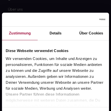
Über uns
Karriere
Newsletter
Zustimmung
Details
Über Cookies
Barrierefreiheitserklärung
PAYBACK
Diese Webseite verwendet Cookies
gesund-versorger.de
Wir verwenden Cookies, um Inhalte und Anzeigen zu
personalisieren, Funktionen für soziale Medien anbieten
Sanitätshäuser
zu können und die Zugriffe auf unsere Webseite zu
Datenschutz
analysieren. Außerdem geben wir Informationen zu
Deiner Verwendung unserer Webseite an unsere Partner
AGB
für soziale Medien, Werbung und Analysen weiter.
Impressum
Unsere Partner führen diese Informationen
möglicherweise mit weiteren Daten zusammen, die Du
ihnen bereitgestellt hast oder die sie im Rahmen Deiner