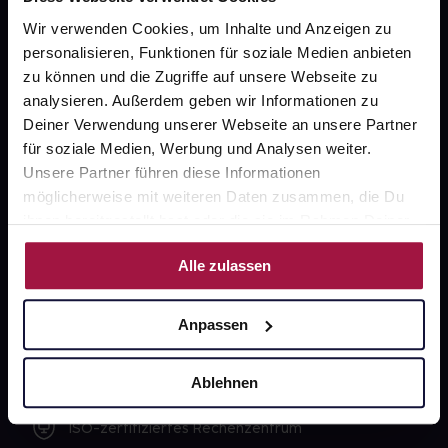
Wir verwenden Cookies, um Inhalte und Anzeigen zu
Unsere Vorteile
personalisieren, Funktionen für soziale Medien anbieten
zu können und die Zugriffe auf unsere Webseite zu
Ausgewählte Wunschprodukte sofort abholbereit
analysieren. Außerdem geben wir Informationen zu
Lieferung für sofort verfügbare Artikel meist am
Deiner Verwendung unserer Webseite an unsere Partner
selben Tag möglich
für soziale Medien, Werbung und Analysen weiter.
Unsere Partner führen diese Informationen
Freie Wahl der Apotheke
möglicherweise mit weiteren Daten zusammen, die Du
ihnen bereitgestellt hast oder die sie im Rahmen Deiner
Große Auswahl an Apotheken
Nutzung der Dienste gesammelt haben.
Alle zulassen
Sicher einkaufen
Anpassen
SSL-Verschlüsselung
Ablehnen
Software Made in Germany
ISO-zertifiziertes Rechenzentrum