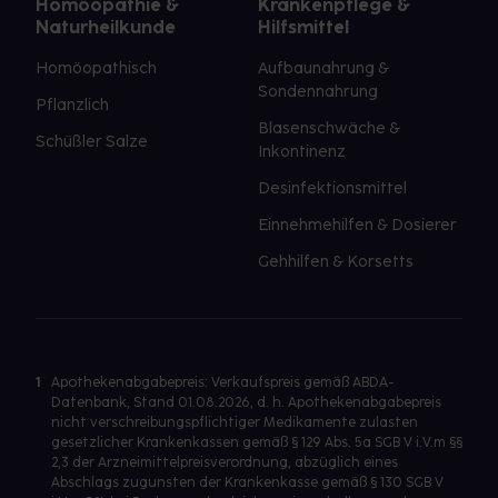
Homöopathie &
Krankenpflege &
Naturheilkunde
Hilfsmittel
Homöopathisch
Aufbaunahrung &
Sondennahrung
Pflanzlich
Blasenschwäche &
Schüßler Salze
Inkontinenz
Desinfektionsmittel
Einnehmehilfen & Dosierer
Gehhilfen & Korsetts
1
Apothekenabgabepreis: Verkaufspreis gemäß ABDA-
Datenbank, Stand 01.08.2026, d. h. Apothekenabgabepreis
nicht verschreibungspflichtiger Medikamente zulasten
gesetzlicher Krankenkassen gemäß § 129 Abs. 5a SGB V i.V.m §§
2,3 der Arzneimittelpreisverordnung, abzüglich eines
Abschlags zugunsten der Krankenkasse gemäß § 130 SGB V