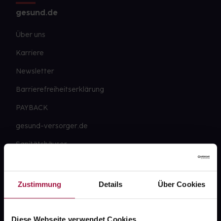
gesund.de
Über uns
Karriere
Newsletter
Barrierefreiheitserklärung
PAYBACK
gesund-versorger.de
Sanitätshäuser
Datenschutz
AGB
Zustimmung
Details
Über Cookies
Impressum
Diese Webseite verwendet Cookies