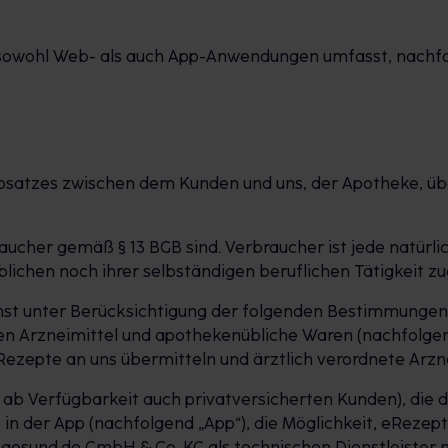
r sowohl Web- als auch App-Anwendungen umfasst, nachf
rnabsatzes zwischen dem Kunden und uns, der Apotheke, ü
braucher gemäß § 13 BGB sind. Verbraucher ist jede natür
blichen noch ihrer selbständigen beruflichen Tätigkeit 
st unter Berücksichtigung der folgenden Bestimmungen Pr
n Arzneimittel und apothekenübliche Waren (nachfolgend
zepte an uns übermitteln und ärztlich verordnete Arznei
d ab Verfügbarkeit auch privatversicherten Kunden), die 
 in der App (nachfolgend „App“), die Möglichkeit, eRezep
e gesund.de GmbH & Co. KG als technischen Dienstleister