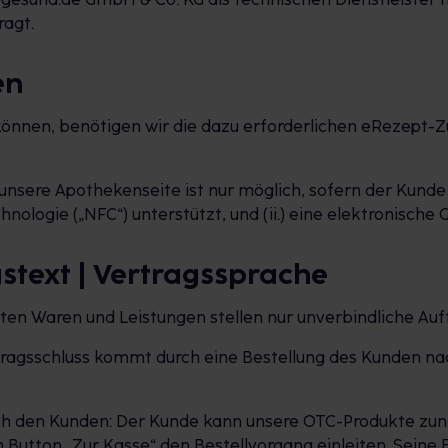
agt.
en
 können, benötigen wir die dazu erforderlichen eRezept
unsere Apothekenseite ist nur möglich, sofern der Kunde
logie („NFC“) unterstützt, und (ii.) eine elektronische G
gstext | Vertragssprache
rten Waren und Leistungen stellen nur unverbindliche A
rtragsschluss kommt durch eine Bestellung des Kunden na
rch den Kunden: Der Kunde kann unsere OTC-Produkte zunä
Button „Zur Kasse“ den Bestellvorgang einleiten. Seine