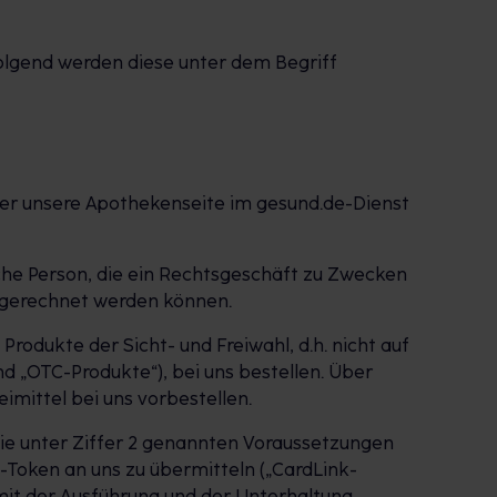
olgend werden diese unter dem Begriff
ber unsere Apothekenseite im gesund.de-Dienst
liche Person, die ein Rechtsgeschäft zu Zwecken
zugerechnet werden können.
odukte der Sicht- und Freiwahl, d.h. nicht auf
 „OTC-Produkte“), bei uns bestellen. Über
mittel bei uns vorbestellen.
die unter Ziffer 2 genannten Voraussetzungen
t-Token an uns zu übermitteln („CardLink-
 mit der Ausführung und der Unterhaltung