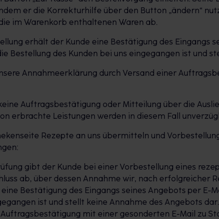
 indem er die Korrekturhilfe über den Button „ändern“ nut
 die im Warenkorb enthaltenen Waren ab.
llung erhält der Kunde eine Bestätigung des Eingangs se
e Bestellung des Kunden bei uns eingegangen ist und st
 unsere Annahmeerklärung durch Versand einer Auftragsb
keine Auftragsbestätigung oder Mitteilung über die Ausli
on erbrachte Leistungen werden in diesem Fall unverzügl
thekenseite Rezepte an uns übermitteln und Vorbestellu
ngen:
prüfung gibt der Kunde bei einer Vorbestellung eines reze
hluss ab, über dessen Annahme wir, nach erfolgreicher 
 eine Bestätigung des Eingangs seines Angebots per E-M
ngegangen ist und stellt keine Annahme des Angebots dar
Auftragsbestätigung mit einer gesonderten E-Mail zu St