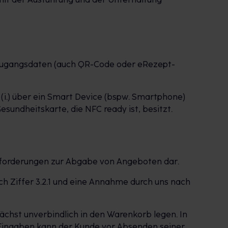
-Zugangsdaten (auch QR-Code oder eRezept-
 (i.) über ein Smart Device (bspw. Smartphone)
esundheitskarte, die NFC ready ist, besitzt.
ufforderungen zur Abgabe von Angeboten dar.
ch Ziffer 3.2.1 und eine Annahme durch uns nach
chst unverbindlich in den Warenkorb legen. In
 Eingaben kann der Kunde vor Absenden seiner