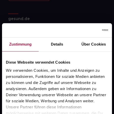
gesund.de
Über uns
Karriere
Zustimmung
Details
Über Cookies
Newsletter
Barrierefreiheitserklärung
Diese Webseite verwendet Cookies
PAYBACK
Wir verwenden Cookies, um Inhalte und Anzeigen zu
personalisieren, Funktionen für soziale Medien anbieten
gesund-versorger.de
zu können und die Zugriffe auf unsere Webseite zu
Sanitätshäuser
analysieren. Außerdem geben wir Informationen zu
Deiner Verwendung unserer Webseite an unsere Partner
Datenschutz
für soziale Medien, Werbung und Analysen weiter.
AGB
Unsere Partner führen diese Informationen
möglicherweise mit weiteren Daten zusammen, die Du