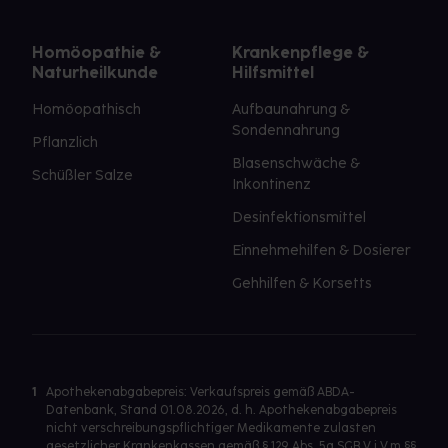
Homöopathie &
Krankenpflege &
Naturheilkunde
Hilfsmittel
Homöopathisch
Aufbaunahrung &
Sondennahrung
Pflanzlich
Blasenschwäche &
Schüßler Salze
Inkontinenz
Desinfektionsmittel
Einnehmehilfen & Dosierer
Gehhilfen & Korsetts
1
Apothekenabgabepreis: Verkaufspreis gemäß ABDA-
Datenbank, Stand 01.08.2026, d. h. Apothekenabgabepreis
nicht verschreibungspflichtiger Medikamente zulasten
gesetzlicher Krankenkassen gemäß § 129 Abs. 5a SGB V i.V.m §§