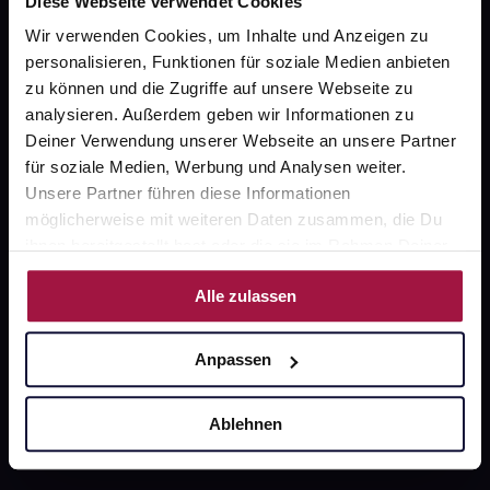
Diese Webseite verwendet Cookies
Wir verwenden Cookies, um Inhalte und Anzeigen zu
gesund.de
personalisieren, Funktionen für soziale Medien anbieten
Über uns
zu können und die Zugriffe auf unsere Webseite zu
analysieren. Außerdem geben wir Informationen zu
Karriere
Deiner Verwendung unserer Webseite an unsere Partner
für soziale Medien, Werbung und Analysen weiter.
Newsletter
Unsere Partner führen diese Informationen
Barrierefreiheitserklärung
möglicherweise mit weiteren Daten zusammen, die Du
ihnen bereitgestellt hast oder die sie im Rahmen Deiner
PAYBACK
Nutzung der Dienste gesammelt haben.
gesund-versorger.de
Alle zulassen
Sanitätshäuser
Anpassen
Datenschutz
AGB
Ablehnen
Impressum