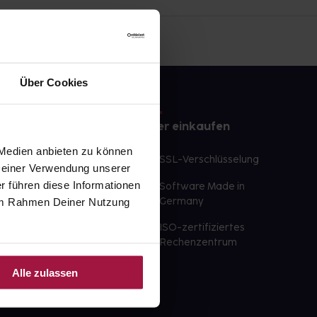
Über Cookies
e
Sicher einkaufen
 Medien anbieten zu können
te Wunschprodukte
SSL-Verschlüsselung
 Deiner Verwendung unserer
lbereit
r führen diese Informationen
Software Made in
ür sofort verfügbare
e im Rahmen Deiner Nutzung
Germany
st am selben Tag möglich
ISO-zertifiziertes
 der Apotheke
Rechenzentrum
ahl an Apotheken
Alle zulassen