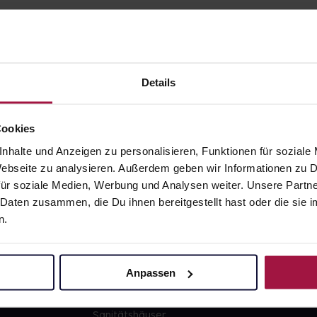
Details
gesund.de
Unsere Vorteil
Cookies
nhalte und Anzeigen zu personalisieren, Funktionen für soziale
Über uns
Ausgewähl
 Webseite zu analysieren. Außerdem geben wir Informationen zu
sofort abho
ür soziale Medien, Werbung und Analysen weiter. Unsere Partne
Karriere
Lieferung f
 Daten zusammen, die Du ihnen bereitgestellt hast oder die si
Newsletter
Artikel mei
n.
Barrierefreiheitserklärung
Freie Wahl
PAYBACK
Große Ausw
Anpassen
gesund-versorger.de
Sanitätshäuser