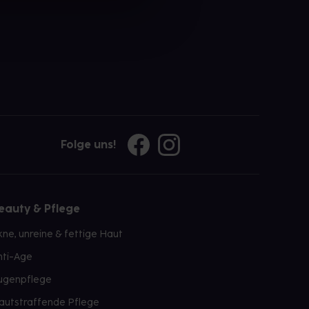
Folge uns!
eauty & Pflege
kne, unreine & fettige Haut
nti-Age
ugenpflege
autstraffende Pflege