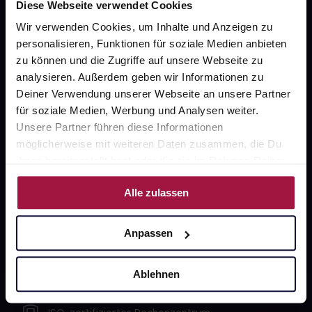
Diese Webseite verwendet Cookies
Wir verwenden Cookies, um Inhalte und Anzeigen zu
Unsere Vorteile
personalisieren, Funktionen für soziale Medien anbieten
zu können und die Zugriffe auf unsere Webseite zu
Ausgewählte Wunschprodukte sofort abholbereit
analysieren. Außerdem geben wir Informationen zu
Deiner Verwendung unserer Webseite an unsere Partner
Lieferung für sofort verfügbare Artikel meist am
für soziale Medien, Werbung und Analysen weiter.
selben Tag möglich
Unsere Partner führen diese Informationen
Freie Wahl der Apotheke
möglicherweise mit weiteren Daten zusammen, die Du
ihnen bereitgestellt hast oder die sie im Rahmen Deiner
Große Auswahl an Apotheken
Nutzung der Dienste gesammelt haben.
Alle zulassen
Sicher einkaufen
Anpassen
SSL-Verschlüsselung
Ablehnen
Software Made in Germany