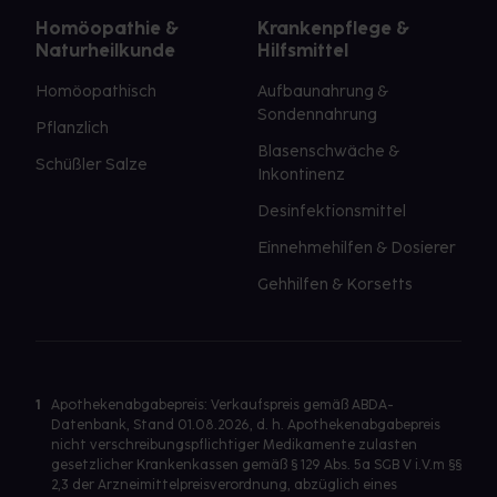
Homöopathie &
Krankenpflege &
Naturheilkunde
Hilfsmittel
Homöopathisch
Aufbaunahrung &
Sondennahrung
Pflanzlich
Blasenschwäche &
Schüßler Salze
Inkontinenz
Desinfektionsmittel
Einnehmehilfen & Dosierer
Gehhilfen & Korsetts
1
Apothekenabgabepreis: Verkaufspreis gemäß ABDA-
Datenbank, Stand 01.08.2026, d. h. Apothekenabgabepreis
nicht verschreibungspflichtiger Medikamente zulasten
gesetzlicher Krankenkassen gemäß § 129 Abs. 5a SGB V i.V.m §§
2,3 der Arzneimittelpreisverordnung, abzüglich eines