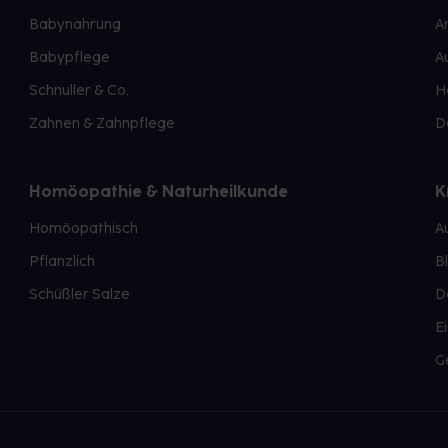
Babynahrung
A
Babypflege
A
Schnuller & Co.
H
Zahnen & Zahnpflege
D
Homöopathie & Naturheilkunde
K
Homöopathisch
A
Pflanzlich
B
Schüßler Salze
D
E
G