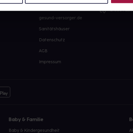
PAYBACK
Große Ausw
gesund-versorger.de
Sanitätshäuser
Datenschutz
AGB
Impressum
Baby & Familie
B
Baby & Kindergesundheit
A