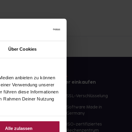
Über Cookies
 Medien anbieten zu können
e
Sicher einkaufen
 Deiner Verwendung unserer
r führen diese Informationen
te Wunschprodukte
SSL-Verschlüsselung
e im Rahmen Deiner Nutzung
lbereit
Software Made in
ür sofort verfügbare
Germany
st am selben Tag möglich
ISO-zertifiziertes
Alle zulassen
 der Apotheke
Rechenzentrum