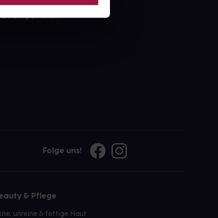
ahl an Apotheken
Folge uns!
eauty & Pflege
kne, unreine & fettige Haut