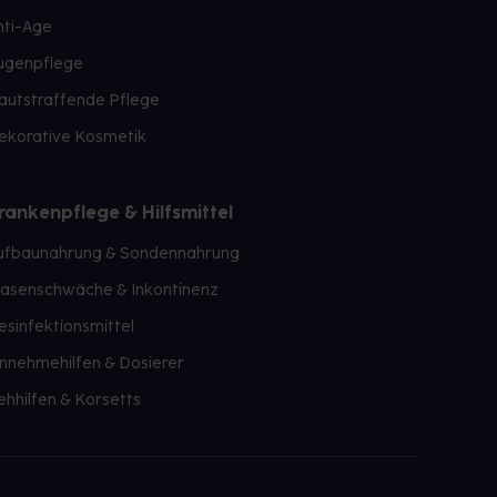
nti-Age
ugenpflege
autstraffende Pflege
ekorative Kosmetik
rankenpflege & Hilfsmittel
ufbaunahrung & Sondennahrung
lasenschwäche & Inkontinenz
esinfektionsmittel
innehmehilfen & Dosierer
ehhilfen & Korsetts