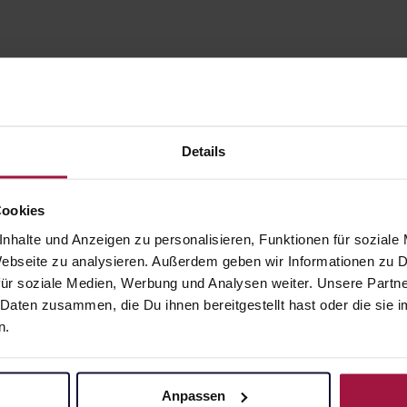
Details
Cookies
nhalte und Anzeigen zu personalisieren, Funktionen für soziale
gesund.de
Unsere Vorteil
 Webseite zu analysieren. Außerdem geben wir Informationen zu
ür soziale Medien, Werbung und Analysen weiter. Unsere Partne
Über uns
Ausgewähl
 Daten zusammen, die Du ihnen bereitgestellt hast oder die si
sofort abho
n.
Karriere
Lieferung f
Newsletter
Artikel mei
Barrierefreiheitserklärung
Anpassen
Freie Wahl