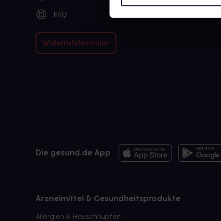
FAQ
Widerrufsformular
Die gesund.de App
Arzneimittel & Gesundheitsprodukte
Allergien & Heuschnupfen