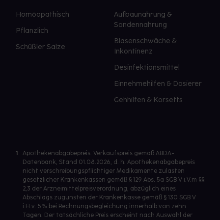
Homöopathisch
Aufbaunahrung &
Sondennahrung
Pflanzlich
Blasenschwäche &
Schüßler Salze
Inkontinenz
Desinfektionsmittel
Einnehmehilfen & Dosierer
Gehhilfen & Korsetts
1
Apothekenabgabepreis: Verkaufspreis gemäß ABDA-
Datenbank, Stand 01.08.2026, d. h. Apothekenabgabepreis
nicht verschreibungspflichtiger Medikamente zulasten
gesetzlicher Krankenkassen gemäß § 129 Abs. 5a SGB V i.V.m §§
2,3 der Arzneimittelpreisverordnung, abzüglich eines
Abschlags zugunsten der Krankenkasse gemäß § 130 SGB V
i.H.v. 5% bei Rechnungsbegleichung innerhalb von zehn
Tagen. Der tatsächliche Preis erscheint nach Auswahl der