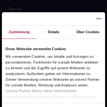
Über uns
Karriere
Newsletter
Zustimmung
Details
Über Cookies
Barrierefreiheitserklärung
PAYBACK
Diese Webseite verwendet Cookies
gesund-versorger.de
Wir verwenden Cookies, um Inhalte und Anzeigen zu
personalisieren, Funktionen für soziale Medien anbieten
Sanitätshäuser
zu können und die Zugriffe auf unsere Webseite zu
Datenschutz
analysieren. Außerdem geben wir Informationen zu
Deiner Verwendung unserer Webseite an unsere Partner
AGB
für soziale Medien, Werbung und Analysen weiter.
Impressum
Unsere Partner führen diese Informationen
möglicherweise mit weiteren Daten zusammen, die Du
ihnen bereitgestellt hast oder die sie im Rahmen Deiner