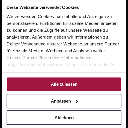
Diese Webseite verwendet Cookies
Wir verwenden Cookies, um Inhalte und Anzeigen zu
personalisieren, Funktionen für soziale Medien anbieten
gesund.de
zu können und die Zugriffe auf unsere Webseite zu
Über uns
analysieren. Außerdem geben wir Informationen zu
Deiner Verwendung unserer Webseite an unsere Partner
Karriere
für soziale Medien, Werbung und Analysen weiter.
Unsere Partner führen diese Informationen
Newsletter
möglicherweise mit weiteren Daten zusammen, die Du
Barrierefreiheitserklärung
ihnen bereitgestellt hast oder die sie im Rahmen Deiner
Nutzung der Dienste gesammelt haben.
PAYBACK
Alle zulassen
gesund-versorger.de
Sanitätshäuser
Anpassen
Datenschutz
Ablehnen
AGB