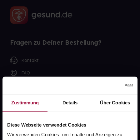
Fragen zu Deiner Bestellung?
Kontakt
FAQ
Widerrufsformular
Zustimmung
Details
Über Cookies
gesund.de
Diese Webseite verwendet Cookies
Über uns
Wir verwenden Cookies, um Inhalte und Anzeigen zu