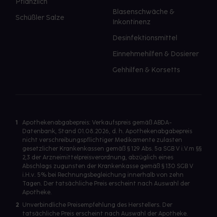
Pflanzlich
Blasenschwäche &
Schüßler Salze
Inkontinenz
Desinfektionsmittel
Einnehmehilfen & Dosierer
Gehhilfen & Korsetts
1
Apothekenabgabepreis: Verkaufspreis gemäß ABDA-
Datenbank, Stand 01.08.2026, d. h. Apothekenabgabepreis
nicht verschreibungspflichtiger Medikamente zulasten
gesetzlicher Krankenkassen gemäß § 129 Abs. 5a SGB V i.V.m §§
2,3 der Arzneimittelpreisverordnung, abzüglich eines
Abschlags zugunsten der Krankenkasse gemäß § 130 SGB V
i.H.v. 5% bei Rechnungsbegleichung innerhalb von zehn
Tagen. Der tatsächliche Preis erscheint nach Auswahl der
Apotheke.
2
Unverbindliche Preisempfehlung des Herstellers. Der
tatsächliche Preis erscheint nach Auswahl der Apotheke.