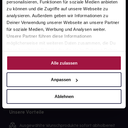
personalisieren, Funktionen für soziale Medien anbieten
Karriere
zu können und die Zugriffe auf unsere Webseite zu
Newsletter
analysieren. Außerdem geben wir Informationen zu
Deiner Verwendung unserer Webseite an unsere Partner
Barrierefreiheitserklärung
für soziale Medien, Werbung und Analysen weiter.
Unsere Partner führen diese Informationen
PAYBACK
möglicherweise mit weiteren Daten zusammen, die Du
gesund-versorger.de
ihnen bereitgestellt hast oder die sie im Rahmen Deiner
Nutzung der Dienste gesammelt haben.
Sanitätshäuser
Alle zulassen
Datenschutz
AGB
Anpassen
Impressum
Ablehnen
Unsere Vorteile
Ausgewählte Wunschprodukte sofort abholbereit