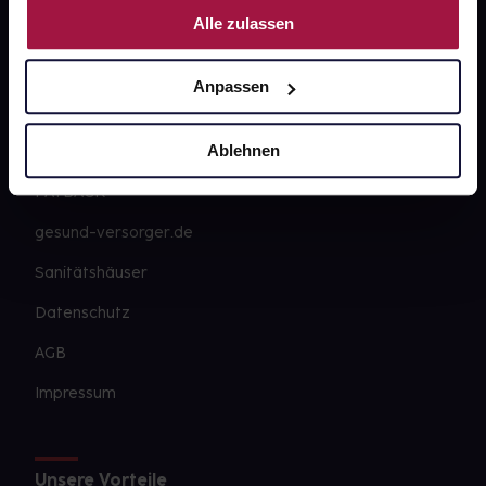
Alle zulassen
Über uns
Karriere
Anpassen
Newsletter
Ablehnen
Barrierefreiheitserklärung
PAYBACK
gesund-versorger.de
Sanitätshäuser
Datenschutz
AGB
Impressum
Unsere Vorteile