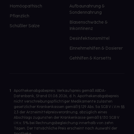
Homöopathisch
Aufbaunahrung &
Sondennahrung
Pflanzlich
Blasenschwäche &
Schüßler Salze
Inkontinenz
Desinfektionsmittel
Einnehmehilfen & Dosierer
Gehhilfen & Korsetts
1
Apothekenabgabepreis: Verkaufspreis gemäß ABDA-
Datenbank, Stand 01.08.2026, d. h. Apothekenabgabepreis
nicht verschreibungspflichtiger Medikamente zulasten
gesetzlicher Krankenkassen gemäß § 129 Abs. 5a SGB V i.V.m §§
2,3 der Arzneimittelpreisverordnung, abzüglich eines
Abschlags zugunsten der Krankenkasse gemäß § 130 SGB V
i.H.v. 5% bei Rechnungsbegleichung innerhalb von zehn
Tagen. Der tatsächliche Preis erscheint nach Auswahl der
Apotheke.