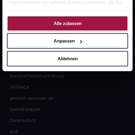
Widerrufsformular
möglicherweise mit weiteren Daten zusammen, die Du
ihnen bereitgestellt hast oder die sie im Rahmen Deiner
Nutzung der Dienste gesammelt haben.
Alle zulassen
gesund.de
Anpassen
Über uns
Karriere
Ablehnen
Newsletter
Barrierefreiheitserklärung
PAYBACK
gesund-versorger.de
Sanitätshäuser
Datenschutz
AGB