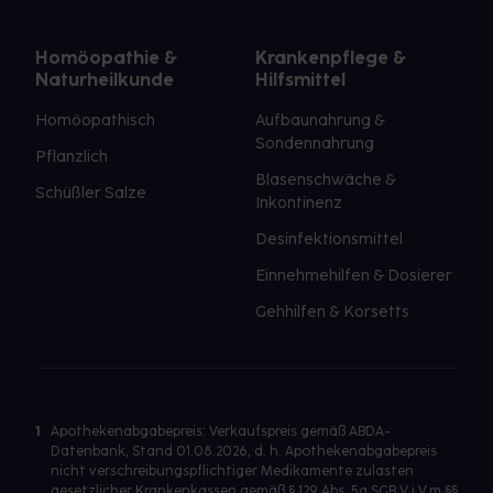
Homöopathie &
Krankenpflege &
Naturheilkunde
Hilfsmittel
Homöopathisch
Aufbaunahrung &
Sondennahrung
Pflanzlich
Blasenschwäche &
Schüßler Salze
Inkontinenz
Desinfektionsmittel
Einnehmehilfen & Dosierer
Gehhilfen & Korsetts
1
Apothekenabgabepreis: Verkaufspreis gemäß ABDA-
Datenbank, Stand 01.08.2026, d. h. Apothekenabgabepreis
nicht verschreibungspflichtiger Medikamente zulasten
gesetzlicher Krankenkassen gemäß § 129 Abs. 5a SGB V i.V.m §§