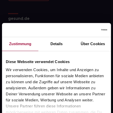
gesund.de
Über uns
Karriere
Zustimmung
Details
Über Cookies
Newsletter
Barrierefreiheitserklärung
Diese Webseite verwendet Cookies
PAYBACK
Wir verwenden Cookies, um Inhalte und Anzeigen zu
personalisieren, Funktionen für soziale Medien anbieten
gesund-versorger.de
zu können und die Zugriffe auf unsere Webseite zu
Sanitätshäuser
analysieren. Außerdem geben wir Informationen zu
Deiner Verwendung unserer Webseite an unsere Partner
Datenschutz
für soziale Medien, Werbung und Analysen weiter.
AGB
Unsere Partner führen diese Informationen
möglicherweise mit weiteren Daten zusammen, die Du