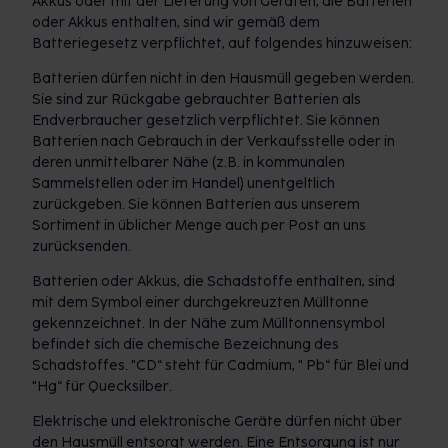
Akkus oder mit der Lieferung von Geräten, die Batterien
oder Akkus enthalten, sind wir gemäß dem
Batteriegesetz verpflichtet, auf folgendes hinzuweisen:
Batterien dürfen nicht in den Hausmüll gegeben werden.
Sie sind zur Rückgabe gebrauchter Batterien als
Endverbraucher gesetzlich verpflichtet. Sie können
Batterien nach Gebrauch in der Verkaufsstelle oder in
deren unmittelbarer Nähe (z.B. in kommunalen
Sammelstellen oder im Handel) unentgeltlich
zurückgeben. Sie können Batterien aus unserem
Sortiment in üblicher Menge auch per Post an uns
zurücksenden.
Batterien oder Akkus, die Schadstoffe enthalten, sind
mit dem Symbol einer durchgekreuzten Mülltonne
gekennzeichnet. In der Nähe zum Mülltonnensymbol
befindet sich die chemische Bezeichnung des
Schadstoffes. "CD“ steht für Cadmium, " Pb“ für Blei und
"Hg“ für Quecksilber.
Elektrische und elektronische Geräte dürfen nicht über
den Hausmüll entsorgt werden. Eine Entsorgung ist nur