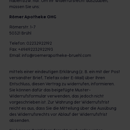
haben bzw. hat. Um Ihr Widerrufsrecht auszuüben,
müssen Sie uns:
Römer Apotheke OHG
Römerstr. 1-7
50321 Brühl
Telefon: 02232922192
Fax: +49492232922193
Email: info@roemerapotheke-bruehl.com
mittels einer eindeutigen Erklärung (z. B. ein mit der Post
versandter Brief, Telefax oder E-Mail) über Ihren
Entschluss, diesen Vertrag zu widerrufen, informieren.
Sie können dafür das beigefügte Muster-
Widerrufsformular verwenden, das jedoch nicht
vorgeschrieben ist. Zur Wahrung der Widerrufsfrist
reicht es aus, dass Sie die Mitteilung über die Ausübung
des Widerrufsrechts vor Ablauf der Widerrufsfrist
absenden.