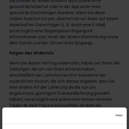
Sie können Ihr Widerrufsrecht auch online unter
gesund.de/widerruf oder in der App unter mein
gesund.de Einstellungen ausüben. Wenn Sie diese
Online-Funktion nutzen, übermitteln wir Ihnen auf einem
dauerhaften Datenträger (z. B. durch eine E-Mail)
unverzüglich eine Eingangsbestätigung mit
Informationen zum Inhalt der Widerrufserklärung sowie
dem Datum und der Uhrzeit ihres Eingangs.
Folgen des Widerrufs
Wenn Sie diesen Vertrag widerrufen, haben wir Ihnen alle
Zahlungen, die wir von Ihnen erhalten haben,
einschließlich der Lieferkosten (mit Ausnahme der
zusätzlichen Kosten, die sich daraus ergeben, dass Sie
eine andere Art der Lieferung als die von uns
angebotene, günstigste Standardlieferung gewählt
haben), unverzüglich und spätestens binnen vierzehn
Tagen ab dem Tag zurückzuzahlen, an dem die
Mitteilung über Ihren Widerruf dieses Vertrags bei uns
eingegangen ist. Für diese Rückzahlung verwenden wir
dasselbe Zahlungsmittel, das Sie bei der ursprünglichen