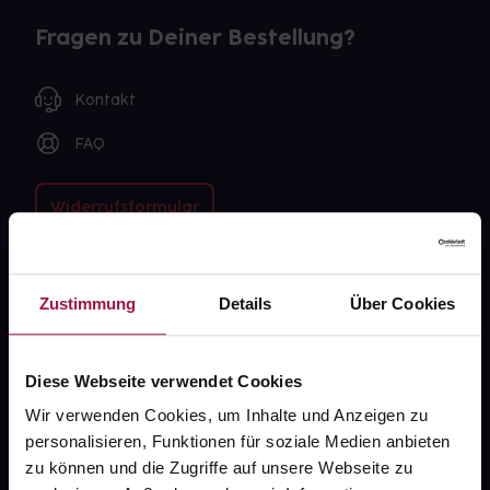
Fragen zu Deiner Bestellung?
Kontakt
FAQ
Widerrufsformular
Zustimmung
Details
Über Cookies
gesund.de
Über uns
Diese Webseite verwendet Cookies
Karriere
Wir verwenden Cookies, um Inhalte und Anzeigen zu
Newsletter
personalisieren, Funktionen für soziale Medien anbieten
zu können und die Zugriffe auf unsere Webseite zu
Barrierefreiheitserklärung