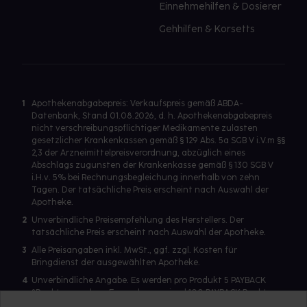
Einnehmehilfen & Dosierer
Gehhilfen & Korsetts
1
Apothekenabgabepreis: Verkaufspreis gemäß ABDA-
Datenbank, Stand 01.08.2026, d. h. Apothekenabgabepreis
nicht verschreibungspflichtiger Medikamente zulasten
gesetzlicher Krankenkassen gemäß § 129 Abs. 5a SGB V i.V.m §§
2,3 der Arzneimittelpreisverordnung, abzüglich eines
Abschlags zugunsten der Krankenkasse gemäß § 130 SGB V
i.H.v. 5% bei Rechnungsbegleichung innerhalb von zehn
Tagen. Der tatsächliche Preis erscheint nach Auswahl der
Apotheke.
2
Unverbindliche Preisempfehlung des Herstellers. Der
tatsächliche Preis erscheint nach Auswahl der Apotheke.
3
Alle Preisangaben inkl. MwSt., ggf. zzgl. Kosten für
Bringdienst der ausgewählten Apotheke.
4
Unverbindliche Angabe. Es werden pro Produkt 5 PAYBACK
°Punkte vergeben. Es werden maximal 100 PAYBACK Punkte
pro Produkt ausgegeben. Eine Punktegutschrift erfolgt nur