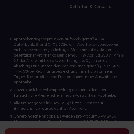
Gehhilfen & Korsetts
1
Apothekenabgabepreis: Verkaufspreis gemäß ABDA-
Datenbank, Stand 01.08.2026, d. h. Apothekenabgabepreis
nicht verschreibungspflichtiger Medikamente zulasten
gesetzlicher Krankenkassen gemäß § 129 Abs. 5a SGB V i.V.m §§
2,3 der Arzneimittelpreisverordnung, abzüglich eines
Abschlags zugunsten der Krankenkasse gemäß § 130 SGB V
i.H.v. 5% bei Rechnungsbegleichung innerhalb von zehn
Tagen. Der tatsächliche Preis erscheint nach Auswahl der
Apotheke.
2
Unverbindliche Preisempfehlung des Herstellers. Der
tatsächliche Preis erscheint nach Auswahl der Apotheke.
3
Alle Preisangaben inkl. MwSt., ggf. zzgl. Kosten für
Bringdienst der ausgewählten Apotheke.
4
Unverbindliche Angabe. Es werden pro Produkt 5 PAYBACK
°Punkte vergeben. Es werden maximal 100 PAYBACK Punkte
pro Produkt ausgegeben. Eine Punktegutschrift erfolgt nur
für Produkte mit einem Einzelpreis ab 2 Euro. Für auf Rezept