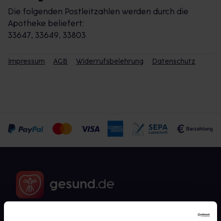
Die folgenden Postleitzahlen werden durch die
Apotheke beliefert:
33647, 33649, 33803
Impressum
AGB
Widerrufsbelehrung
Datenschutz