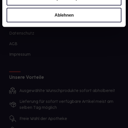
PAYBACK
gesund-versorger.de
Ablehnen
Sanitätshäuser
Datenschutz
AGB
Impressum
Unsere Vorteile
Ausgewählte Wunschprodukte sofort abholbereit
Lieferung für sofort verfügbare Artikel meist am
selben Tag möglich
Freie Wahl der Apotheke