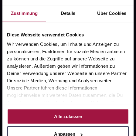
Fragen zu Deiner Bestellung?
Zustimmung
Details
Über Cookies
Kontakt
FAQ
Diese Webseite verwendet Cookies
Wir verwenden Cookies, um Inhalte und Anzeigen zu
Widerrufsformular
personalisieren, Funktionen für soziale Medien anbieten
zu können und die Zugriffe auf unsere Webseite zu
analysieren. Außerdem geben wir Informationen zu
Deiner Verwendung unserer Webseite an unsere Partner
gesund.de
für soziale Medien, Werbung und Analysen weiter.
Unsere Partner führen diese Informationen
Über uns
möglicherweise mit weiteren Daten zusammen, die Du
ihnen bereitgestellt hast oder die sie im Rahmen Deiner
Karriere
Nutzung der Dienste gesammelt haben.
Newsletter
Alle zulassen
Barrierefreiheitserklärung
Anpassen