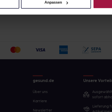
Anpassen
gesund.de
Unsere Vorteil
Über uns
Ausgewähl
sofort abho
Karriere
Lieferung f
Newsletter
Artikel mei