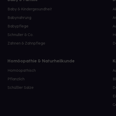
Baby & Kindergesundheit
A
Babynahrung
A
Babypflege
A
Schnuller & Co.
H
Zahnen & Zahnpflege
D
Homöopathie & Naturheilkunde
K
Homöopathisch
A
Pflanzlich
B
Schüßler Salze
D
E
G