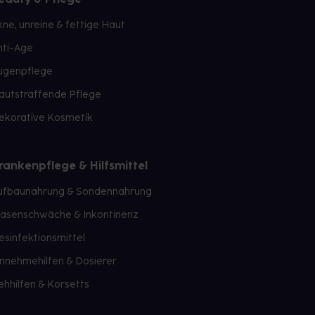
kne, unreine & fettige Haut
nti-Age
ugenpflege
autstraffende Pflege
ekorative Kosmetik
rankenpflege & Hilfsmittel
ufbaunahrung & Sondennahrung
lasenschwäche & Inkontinenz
esinfektionsmittel
innehmehilfen & Dosierer
ehhilfen & Korsetts