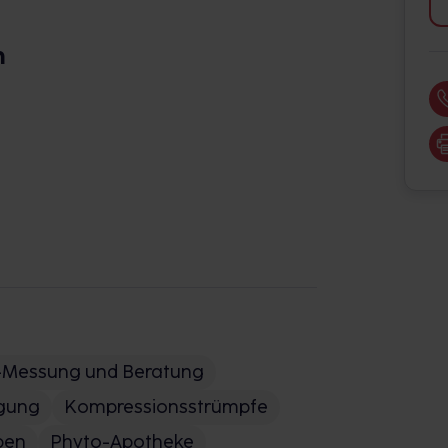
n
-Messung und Beratung
rgung
Kompressionsstrümpfe
pen
Phyto-Apotheke