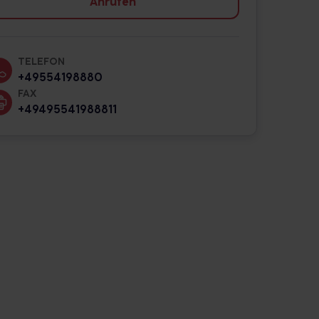
Anrufen
TELEFON
+49554198880
FAX
+49495541988811