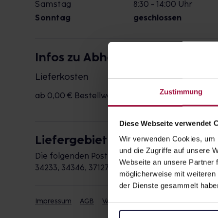
Samstag
8:30 - 14:00 Uhr
Sonntag
geschlossen
Infos zu Abholung & Bringdiens
Lieferkosten
Zustimmung
ab 0,00 € Bestellwert
kostenlos
Diese Webseite verwendet 
Liefergebiet
Wir verwenden Cookies, um I
und die Zugriffe auf unsere
Die folgenden Postleitzahlen werden durch die 
Webseite an unsere Partner f
34233, 34346, 37127
möglicherweise mit weiteren
der Dienste gesammelt habe
Impressum
AGB
Widerrufsbelehrung
Datenschut