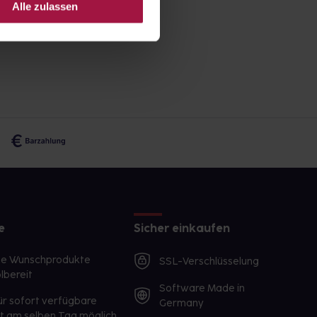
Alle zulassen
e
Sicher einkaufen
te Wunschprodukte
SSL-Verschlüsselung
lbereit
Software Made in
ür sofort verfügbare
Germany
st am selben Tag möglich