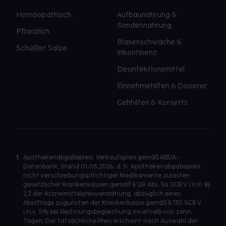
Homöopathisch
Aufbaunahrung &
Sondennahrung
Pflanzlich
Blasenschwäche &
Schüßler Salze
Inkontinenz
Desinfektionsmittel
Einnehmehilfen & Dosierer
Gehhilfen & Korsetts
1
Apothekenabgabepreis: Verkaufspreis gemäß ABDA-
Datenbank, Stand 01.08.2026, d. h. Apothekenabgabepreis
nicht verschreibungspflichtiger Medikamente zulasten
gesetzlicher Krankenkassen gemäß § 129 Abs. 5a SGB V i.V.m §§
2,3 der Arzneimittelpreisverordnung, abzüglich eines
Abschlags zugunsten der Krankenkasse gemäß § 130 SGB V
i.H.v. 5% bei Rechnungsbegleichung innerhalb von zehn
Tagen. Der tatsächliche Preis erscheint nach Auswahl der