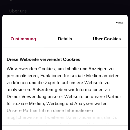
Über uns
Karriere
Newsletter
Zustimmung
Details
Über Cookies
Barrierefreiheitserklärung
PAYBACK
Diese Webseite verwendet Cookies
gesund-versorger.de
Wir verwenden Cookies, um Inhalte und Anzeigen zu
personalisieren, Funktionen für soziale Medien anbieten
Sanitätshäuser
zu können und die Zugriffe auf unsere Webseite zu
Datenschutz
analysieren. Außerdem geben wir Informationen zu
Deiner Verwendung unserer Webseite an unsere Partner
AGB
für soziale Medien, Werbung und Analysen weiter.
Impressum
Unsere Partner führen diese Informationen
möglicherweise mit weiteren Daten zusammen, die Du
ihnen bereitgestellt hast oder die sie im Rahmen Deiner