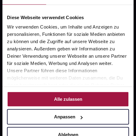
Widerrufsformular
Diese Webseite verwendet Cookies
Wir verwenden Cookies, um Inhalte und Anzeigen zu
personalisieren, Funktionen für soziale Medien anbieten
zu können und die Zugriffe auf unsere Webseite zu
gesund.de
analysieren. Außerdem geben wir Informationen zu
Deiner Verwendung unserer Webseite an unsere Partner
Über uns
für soziale Medien, Werbung und Analysen weiter.
Karriere
Unsere Partner führen diese Informationen
möglicherweise mit weiteren Daten zusammen, die Du
Newsletter
ihnen bereitgestellt hast oder die sie im Rahmen Deiner
Barrierefreiheitserklärung
Nutzung der Dienste gesammelt haben.
Alle zulassen
PAYBACK
gesund-versorger.de
Anpassen
Sanitätshäuser
Ablehnen