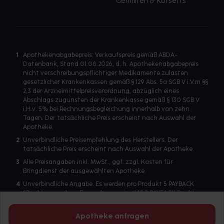
Gehhilfen & Korsetts
1
Apothekenabgabepreis: Verkaufspreis gemäß ABDA-
Datenbank, Stand 01.08.2026, d. h. Apothekenabgabepreis
nicht verschreibungspflichtiger Medikamente zulasten
gesetzlicher Krankenkassen gemäß § 129 Abs. 5a SGB V i.V.m §§
2,3 der Arzneimittelpreisverordnung, abzüglich eines
Abschlags zugunsten der Krankenkasse gemäß § 130 SGB V
i.H.v. 5% bei Rechnungsbegleichung innerhalb von zehn
Tagen. Der tatsächliche Preis erscheint nach Auswahl der
Apotheke.
2
Unverbindliche Preisempfehlung des Herstellers. Der
tatsächliche Preis erscheint nach Auswahl der Apotheke.
3
Alle Preisangaben inkl. MwSt., ggf. zzgl. Kosten für
Bringdienst der ausgewählten Apotheke.
4
Unverbindliche Angabe. Es werden pro Produkt 5 PAYBACK
°Punkte vergeben. Es werden maximal 100 PAYBACK Punkte
pro Produkt ausgegeben. Eine Punktegutschrift erfolgt nur
für Produkte mit einem Einzelpreis ab 2 Euro. Für auf Rezept
Apotheke anfragen
abgegebene Artikel werden keine PAYBACK Punkte vergeben.