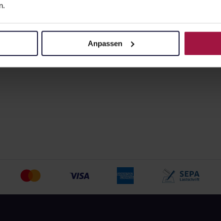
n.
Apotheke beliefert:
Anpassen
z