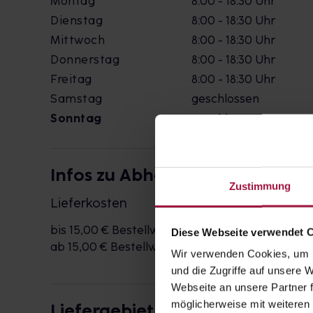
Montag
8:00 - 18:30 Uhr
Dienstag
8:00 - 18:30 Uhr
Mittwoch
8:00 - 18:30 Uhr
Donnerstag
8:00 - 18:30 Uhr
Freitag
8:00 - 18:30 Uhr
Samstag
geschlossen
Sonntag
geschlossen
Infos zu Abholung & Bringdiens
Zustimmung
Lieferkosten
bis 15,00 € Bestellwert
5,00 €
Diese Webseite verwendet 
ab 15,00 € Bestellwert
kostenlos
Wir verwenden Cookies, um I
und die Zugriffe auf unsere
Webseite an unsere Partner f
möglicherweise mit weiteren
Liefergebiet