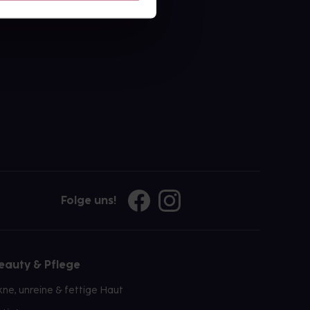
ahl an Apotheken
Folge uns!
eauty & Pflege
kne, unreine & fettige Haut