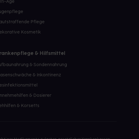
nti-Age
ugenpflege
autstraffende Pflege
ekorative Kosmetik
rankenpflege & Hilfsmittel
ufbaunahrung & Sondennahrung
lasenschwäche & Inkontinenz
esinfektionsmittel
innehmehilfen & Dosierer
ehhilfen & Korsetts