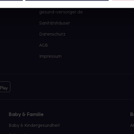
PAYBACK
Große Ausw
gesund-versorger.de
Sanitätshäuser
Datenschutz
AGB
Impressum
Baby & Familie
B
Baby & Kindergesundheit
A