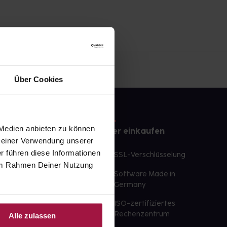
Über Cookies
 Medien anbieten zu können
e
Sicher einkaufen
 Deiner Verwendung unserer
r führen diese Informationen
te Wunschprodukte
SSL-Verschlüsselung
e im Rahmen Deiner Nutzung
lbereit
Software Made in
ür sofort verfügbare
Germany
st am selben Tag möglich
ISO-zertifiziertes
 der Apotheke
Rechenzentrum
Alle zulassen