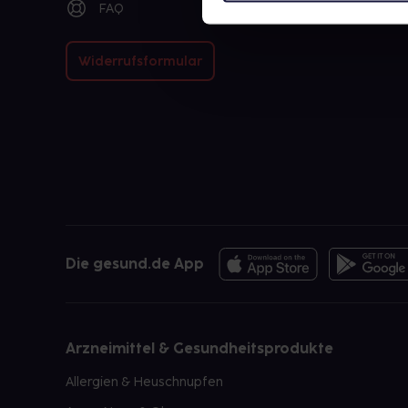
FAQ
Widerrufsformular
Die gesund.de App
Arzneimittel & Gesundheitsprodukte
Allergien & Heuschnupfen