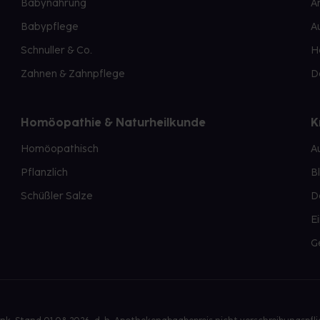
Babynahrung
A
Babypflege
A
Schnuller & Co.
H
Zahnen & Zahnpflege
D
Homöopathie & Naturheilkunde
K
Homöopathisch
A
Pflanzlich
B
Schüßler Salze
D
E
G