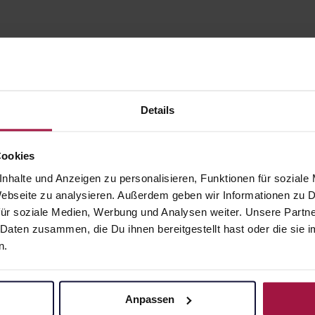
Details
Cookies
nhalte und Anzeigen zu personalisieren, Funktionen für soziale
gesund.de
Unsere Vorteil
 Webseite zu analysieren. Außerdem geben wir Informationen zu
ür soziale Medien, Werbung und Analysen weiter. Unsere Partne
Über uns
Ausgewähl
 Daten zusammen, die Du ihnen bereitgestellt hast oder die si
sofort abho
Karriere
n.
Lieferung f
Newsletter
Artikel mei
Barrierefreiheitserklärung
Freie Wahl
Anpassen