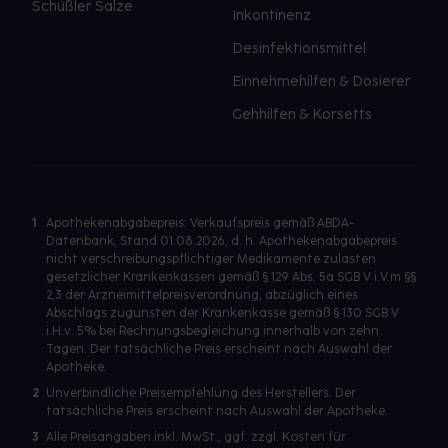
Schüßler Salze
Inkontinenz
Desinfektionsmittel
Einnehmehilfen & Dosierer
Gehhilfen & Korsetts
1
Apothekenabgabepreis: Verkaufspreis gemäß ABDA-
Datenbank, Stand 01.08.2026, d. h. Apothekenabgabepreis
nicht verschreibungspflichtiger Medikamente zulasten
gesetzlicher Krankenkassen gemäß § 129 Abs. 5a SGB V i.V.m §§
2,3 der Arzneimittelpreisverordnung, abzüglich eines
Abschlags zugunsten der Krankenkasse gemäß § 130 SGB V
i.H.v. 5% bei Rechnungsbegleichung innerhalb von zehn
Tagen. Der tatsächliche Preis erscheint nach Auswahl der
Apotheke.
2
Unverbindliche Preisempfehlung des Herstellers. Der
tatsächliche Preis erscheint nach Auswahl der Apotheke.
3
Alle Preisangaben inkl. MwSt., ggf. zzgl. Kosten für