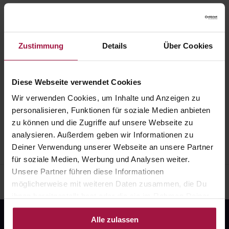
Liefergebiet
Zustimmung
Details
Über Cookies
Die folgenden Postleitzahlen werden durch die
Apotheke beliefert:
35686, 35708, 35759, 35767, 56472, 56477, 56479,
Diese Webseite verwendet Cookies
57234, 57290, 57299, 57520, 57567
Wir verwenden Cookies, um Inhalte und Anzeigen zu
personalisieren, Funktionen für soziale Medien anbieten
Impressum
AGB
Widerrufsbelehrung
Datenschutz
zu können und die Zugriffe auf unsere Webseite zu
analysieren. Außerdem geben wir Informationen zu
Deiner Verwendung unserer Webseite an unsere Partner
für soziale Medien, Werbung und Analysen weiter.
Unsere Partner führen diese Informationen
möglicherweise mit weiteren Daten zusammen, die Du
ihnen bereitgestellt hast oder die sie im Rahmen Deiner
Nutzung der Dienste gesammelt haben.
Alle zulassen