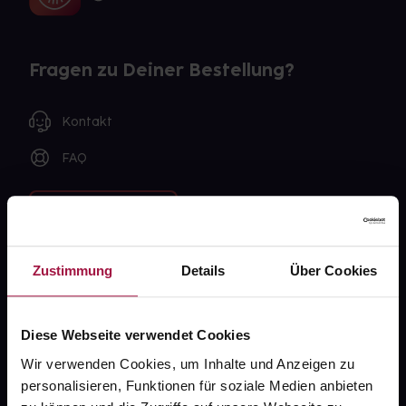
Fragen zu Deiner Bestellung?
Kontakt
FAQ
Widerrufsformular
Zustimmung
Details
Über Cookies
gesund.de
Über uns
Diese Webseite verwendet Cookies
Wir verwenden Cookies, um Inhalte und Anzeigen zu
Karriere
personalisieren, Funktionen für soziale Medien anbieten
Newsletter