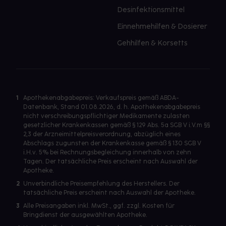
Desinfektionsmittel
Einnehmehilfen & Dosierer
Gehhilfen & Korsetts
1
Apothekenabgabepreis: Verkaufspreis gemäß ABDA-
Datenbank, Stand 01.08.2026, d. h. Apothekenabgabepreis
nicht verschreibungspflichtiger Medikamente zulasten
gesetzlicher Krankenkassen gemäß § 129 Abs. 5a SGB V i.V.m §§
2,3 der Arzneimittelpreisverordnung, abzüglich eines
Abschlags zugunsten der Krankenkasse gemäß § 130 SGB V
i.H.v. 5% bei Rechnungsbegleichung innerhalb von zehn
Tagen. Der tatsächliche Preis erscheint nach Auswahl der
Apotheke.
2
Unverbindliche Preisempfehlung des Herstellers. Der
tatsächliche Preis erscheint nach Auswahl der Apotheke.
3
Alle Preisangaben inkl. MwSt., ggf. zzgl. Kosten für
Bringdienst der ausgewählten Apotheke.