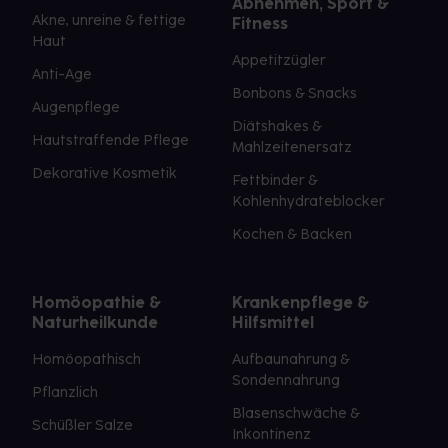
Abnehmen, Sport &
Akne, unreine & fettige
Fitness
Haut
Appetitzügler
Anti-Age
Bonbons & Snacks
Augenpflege
Diätshakes &
Hautstraffende Pflege
Mahlzeitenersatz
Dekorative Kosmetik
Fettbinder &
Kohlenhydrateblocker
Kochen & Backen
Homöopathie &
Krankenpflege &
Naturheilkunde
Hilfsmittel
Homöopathisch
Aufbaunahrung &
Sondennahrung
Pflanzlich
Blasenschwäche &
Schüßler Salze
Inkontinenz