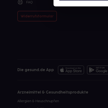
FAQ
Widerrufsformular
Die gesund.de App
Arzneimittel & Gesundheitsprodukte
Allergien & Heuschnupfen