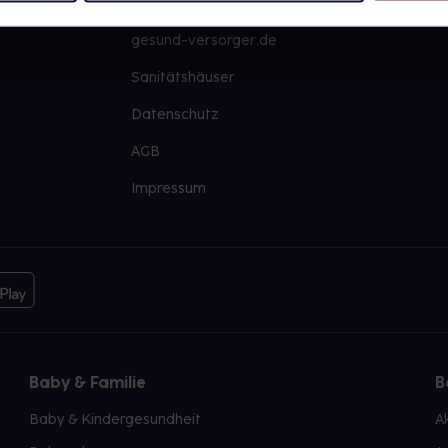
PAYBACK
Große Ausw
gesund-versorger.de
Sanitätshäuser
Datenschutz
AGB
Impressum
Baby & Familie
B
Baby & Kindergesundheit
A