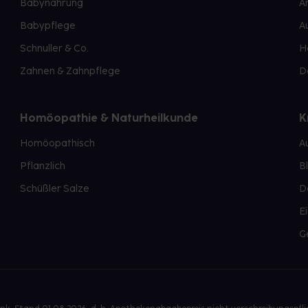
Babynahrung
A
Babypflege
A
Schnuller & Co.
H
Zahnen & Zahnpflege
D
Homöopathie & Naturheilkunde
K
Homöopathisch
A
Pflanzlich
B
Schüßler Salze
D
E
G