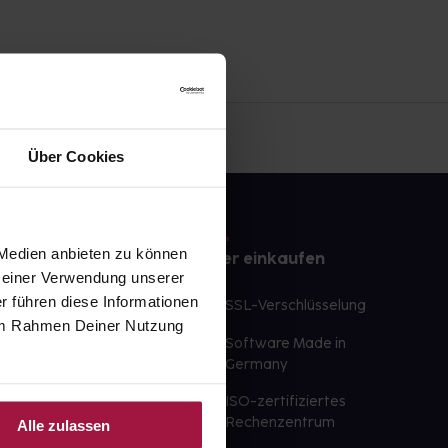
Über Cookies
 Medien anbieten zu können
e
Sicher einkaufen
 Deiner Verwendung unserer
r führen diese Informationen
te Wunschprodukte
SSL-Verschlüsselung
e im Rahmen Deiner Nutzung
lbereit
Software Made in
ür sofort verfügbare
Germany
st am selben Tag möglich
ISO-zertifiziertes
 der Apotheke
Rechenzentrum
Alle zulassen