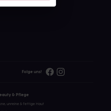
ahl an Apotheken
Folge uns!
eauty & Pflege
kne, unreine & fettige Haut