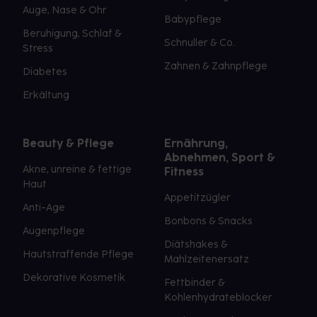
Auge, Nase & Ohr
Babypflege
Beruhigung, Schlaf &
Schnuller & Co.
Stress
Zahnen & Zahnpflege
Diabetes
Erkältung
Beauty & Pflege
Ernährung,
Abnehmen, Sport &
Akne, unreine & fettige
Fitness
Haut
Appetitzügler
Anti-Age
Bonbons & Snacks
Augenpflege
Diätshakes &
Hautstraffende Pflege
Mahlzeitenersatz
Dekorative Kosmetik
Fettbinder &
Kohlenhydrateblocker