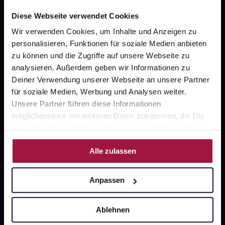
Widerrufsformular
Diese Webseite verwendet Cookies
Wir verwenden Cookies, um Inhalte und Anzeigen zu
personalisieren, Funktionen für soziale Medien anbieten
gesund.de
zu können und die Zugriffe auf unsere Webseite zu
analysieren. Außerdem geben wir Informationen zu
Über uns
Deiner Verwendung unserer Webseite an unsere Partner
Karriere
für soziale Medien, Werbung und Analysen weiter.
Unsere Partner führen diese Informationen
Newsletter
möglicherweise mit weiteren Daten zusammen, die Du
Barrierefreiheitserklärung
ihnen bereitgestellt hast oder die sie im Rahmen Deiner
Nutzung der Dienste gesammelt haben.
PAYBACK
Alle zulassen
gesund-versorger.de
Anpassen
Sanitätshäuser
Datenschutz
Ablehnen
AGB