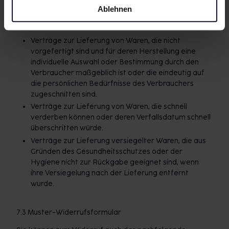
Ablehnen
7.2 Das Widerrufsrecht besteht nicht bei den folgenden
Verträgen:
Verträge zur Lieferung von Waren, die nicht
vorgefertigt sind und für deren Herstellung eine
individuelle Auswahl oder Bestimmung durch den
Verbraucher maßgeblich ist oder die eindeutig auf
die persönlichen Bedürfnisse des Verbrauchers
zugeschnitten sind.
Verträge zur Lieferung von Waren, die schnell
verderben können oder deren Verfallsdatum schnell
überschritten würde.
Verträge zur Lieferung versiegelter Waren, die aus
Gründen des Gesundheitsschutzes oder der
Hygiene nicht zur Rückgabe geeignet sind, wenn
ihre Versiegelung nach der Lieferung entfernt
wurde.
7.3 Muster-Widerrufsformular