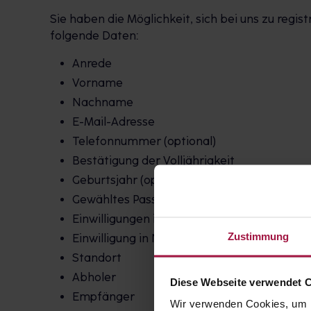
Sie haben die Möglichkeit, sich bei uns zu regi
folgende Daten:
Anrede
Vorname
Nachname
E-Mail-Adresse
Telefonnummer (optional)
Bestätigung der Volljährigkeit
Geburtsjahr (optional)
Gewähltes Passwort
Einwilligungen in Speicherung und Verarbei
Zustimmung
Einwilligung in Newsletter und Mailings (opt
Standort
Abholer
Diese Webseite verwendet 
Empfänger
Wir verwenden Cookies, um I