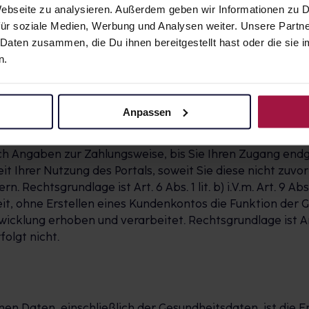
 Webseite zu analysieren. Außerdem geben wir Informationen zu
ür soziale Medien, Werbung und Analysen weiter. Unsere Partne
 Daten zusammen, die Du ihnen bereitgestellt hast oder die si
akt, Zahlungsart
n.
uble-opt-in-Verfahren, d. h. Ihre Registrierung ist erst
tätigungs-E-Mail durch Klick auf den darin enthaltenen 
 Ihre Anmeldung automatisch aus unserer Datenbank gelös
Anpassen
g und können die von Ihnen hinterlegten Daten einsehen 
sere Dienste in Anspruch zu nehmen. Wenn Sie unser Porta
ch Angaben zur Zahlungsweise, bis Sie Ihren Zugang endgü
it Ihrer Nutzung des Portals, soweit Sie diese nicht zuvo
htsgrundlage ist Art. 6 Abs. 1 lit. b) i.V.m. Art. 9 Abs. 2 l
eit, ohne Erstellen eines Kundenkontos die Funktion de
lung erhoben und verarbeitet. Rechtsgrundlage ist Art. 6 A
olgt nicht.
en Daten, einschließlich der Gesundheitsdaten, ist di