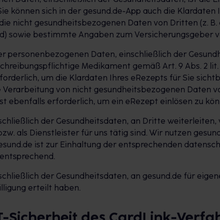
Sie können sich in der gesund.de-App auch die Klardaten 
die nicht gesundheitsbezogenen Daten von Dritten (z. B.
ird) sowie bestimmte Angaben zum Versicherungsgeber v
rer personenbezogenen Daten, einschließlich der Gesund
hreibungspflichtige Medikament gemäß Art. 9 Abs. 2 lit. 
rforderlich, um die Klardaten Ihres eRezepts für Sie sic
e Verarbeitung von nicht gesundheitsbezogenen Daten von 
ebenfalls erforderlich, um ein eRezept einlösen zu kön
hließlich der Gesundheitsdaten, an Dritte weiterleiten
w. als Dienstleister für uns tätig sind. Wir nutzen gesund
esund.de ist zur Einhaltung der entsprechenden datensch
 entsprechend.
hließlich der Gesundheitsdaten, an gesund.de für eigen
ligung erteilt haben.
IT-Sicherheit des CardLink-Verfa