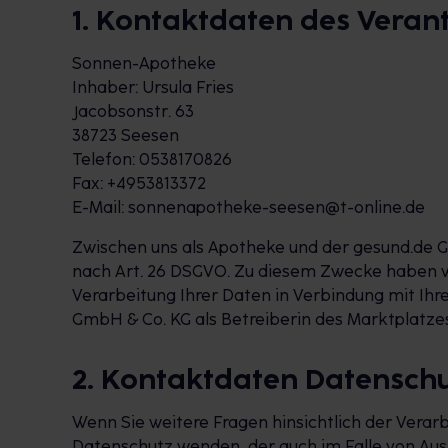
1. Kontaktdaten des Veran
Sonnen-Apotheke
Inhaber: Ursula Fries
Jacobsonstr. 63
38723 Seesen
Telefon: 0538170826
Fax: +4953813372
E-Mail: sonnenapotheke-seesen@t-online.de
Zwischen uns als Apotheke und der gesund.de G
nach Art. 26 DSGVO. Zu diesem Zwecke haben w
Verarbeitung Ihrer Daten in Verbindung mit I
GmbH & Co. KG als Betreiberin des Marktplatz
2. Kontaktdaten Datensch
Wenn Sie weitere Fragen hinsichtlich der Vera
Datenschutz wenden, der auch im Falle von Au