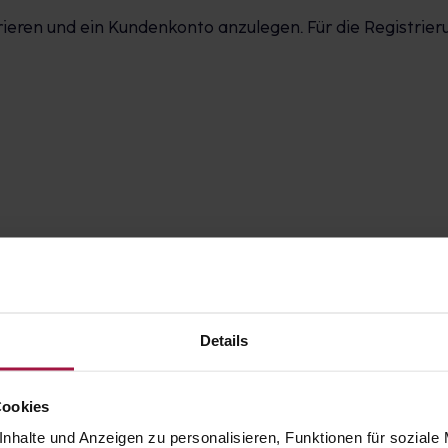
strieren und ein Kundenkonto anzulegen. Für die Registri
tung von Gesundheitsdaten (teilweise optional)
Details
ional)
Cookies
nhalte und Anzeigen zu personalisieren, Funktionen für soziale