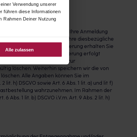
 Deiner Verwendung unserer
r führen diese Informationen
e im Rahmen Deiner Nutzung
 abgeschlossen, wenn Sie zuvor Ihre Anmeldung
Link bestätigt haben. Falls Ihre diesbezügliche
cht. Nach erfolgter Registrierung erhalten Sie
Alle zulassen
und verwalten. Die Registrierung erfolgt
l nutzen, speichern wir Ihre zur
ltig löschen. Weiterhin speichern wir die von
r löschen. Alle Angaben können Sie im
it. h) DSGVO sowie Art. 6 Abs. 1 lit. a) und lit f)
r Gastbestellung wahrzunehmen. Im Rahmen der
bs. 1 lit. b) DSGVO i.V.m. Art. 9 Abs. 2 lit. h)
e Ermöglichung der Entgegennahme und/oder