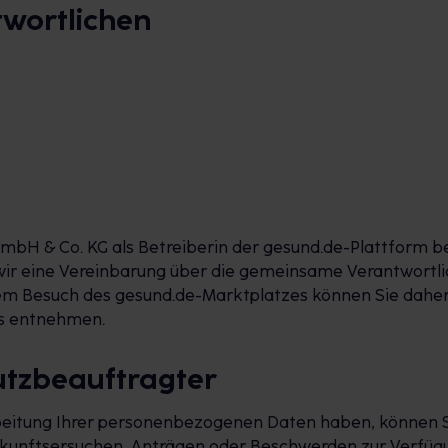
twortlichen
mbH & Co. KG als Betreiberin der gesund.de-Plattform 
ir eine Vereinbarung über die gemeinsame Verantwortlic
hrem Besuch des gesund.de-Marktplatzes können Sie dahe
es entnehmen.
utzbeauftragter
rbeitung Ihrer personenbezogenen Daten haben, können Si
skunftsersuchen, Anträgen oder Beschwerden zur Verfügu