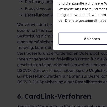
Rechnungsadresse
und die Zugriffe auf unsere
Produkt¬rezensionen
Webseite an unsere Partner f
möglicherweise mit weiteren
Bestellungen: Abholer, Abholnummer, Kont
der Dienste gesammelt habe
Wir verwenden für die Registrierung das sog. Do
über eine Ihnen zu diesem Zweck zugesandte Bes
Bestätigung nicht binnen 7 Tagen erfolgt, wird
Ablehnen
einen persönlichen, passwortgeschützten Zugan
freiwillig, kann aber Voraussetzung sein, um un
Vertragserfüllung erforderlichen Daten, ggf. au
Ihnen angegebenen freiwilligen Daten für die Ze
geschützten Kundenbereich verwalten und ändern. Rec
DSGVO. Darüber hinaus haben Sie die Möglichk
Gastbestellung werden nur Daten zur Bestellabwick
DSGVO. Die Speicherung einer Bestellhistorie erf
6. CardLink-Verfahren
Zweck der Verarbeitung Ihrer personenbezogen