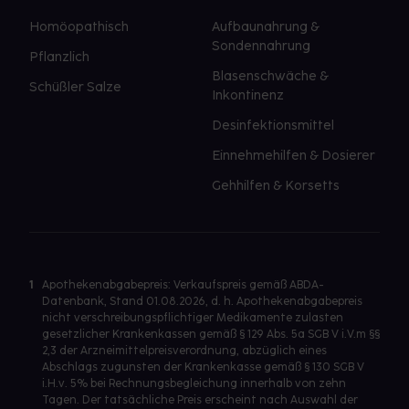
Homöopathisch
Aufbaunahrung &
Sondennahrung
Pflanzlich
Blasenschwäche &
Schüßler Salze
Inkontinenz
Desinfektionsmittel
Einnehmehilfen & Dosierer
Gehhilfen & Korsetts
1
Apothekenabgabepreis: Verkaufspreis gemäß ABDA-
Datenbank, Stand 01.08.2026, d. h. Apothekenabgabepreis
nicht verschreibungspflichtiger Medikamente zulasten
gesetzlicher Krankenkassen gemäß § 129 Abs. 5a SGB V i.V.m §§
2,3 der Arzneimittelpreisverordnung, abzüglich eines
Abschlags zugunsten der Krankenkasse gemäß § 130 SGB V
i.H.v. 5% bei Rechnungsbegleichung innerhalb von zehn
Tagen. Der tatsächliche Preis erscheint nach Auswahl der