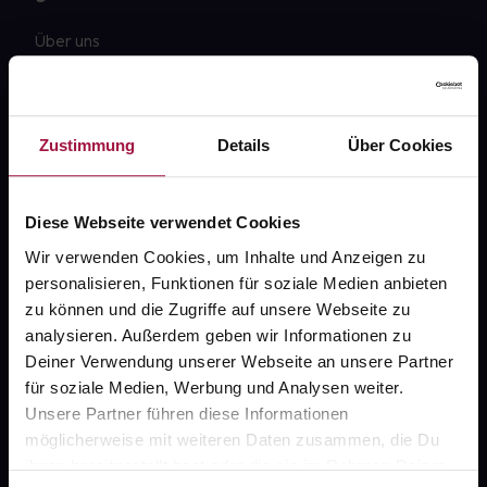
Über uns
Karriere
Newsletter
Zustimmung
Details
Über Cookies
Barrierefreiheitserklärung
PAYBACK
Diese Webseite verwendet Cookies
gesund-versorger.de
Wir verwenden Cookies, um Inhalte und Anzeigen zu
personalisieren, Funktionen für soziale Medien anbieten
Sanitätshäuser
zu können und die Zugriffe auf unsere Webseite zu
Datenschutz
analysieren. Außerdem geben wir Informationen zu
Deiner Verwendung unserer Webseite an unsere Partner
AGB
für soziale Medien, Werbung und Analysen weiter.
Impressum
Unsere Partner führen diese Informationen
möglicherweise mit weiteren Daten zusammen, die Du
ihnen bereitgestellt hast oder die sie im Rahmen Deiner