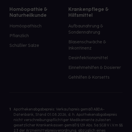
Homöopathie &
Krankenpflege &
Naturheilkunde
Hilfsmittel
Homöopathisch
Aufbaunahrung &
Sondennahrung
Pflanzlich
Blasenschwäche &
Schüßler Salze
Inkontinenz
Desinfektionsmittel
Einnehmehilfen & Dosierer
Gehhilfen & Korsetts
1
Apothekenabgabepreis: Verkaufspreis gemäß ABDA-
Datenbank, Stand 01.08.2026, d. h. Apothekenabgabepreis
nicht verschreibungspflichtiger Medikamente zulasten
gesetzlicher Krankenkassen gemäß § 129 Abs. 5a SGB V i.V.m §§
2,3 der Arzneimittelpreisverordnung, abzüglich eines