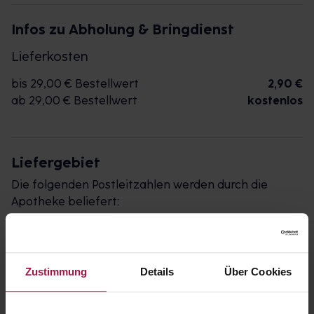
Infos zu Abholung & Bringdienst
Lieferkosten
bis 29,00 € Bestellwert
2,90 €
ab 29,00 € Bestellwert
kostenlos
Liefergebiet
Die folgenden Postleitzahlen werden durch die
Apotheke beliefert:
53560, 53577, 53578, 53604
Impressum
AGB
Widerrufsbelehrung
Datenschutz
Zustimmung
Details
Über Cookies