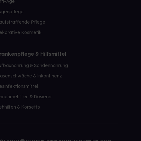
nti-Age
ugenpflege
autstraffende Pflege
ekorative Kosmetik
rankenpflege & Hilfsmittel
ufbaunahrung & Sondennahrung
lasenschwäche & Inkontinenz
esinfektionsmittel
innehmehilfen & Dosierer
ehhilfen & Korsetts