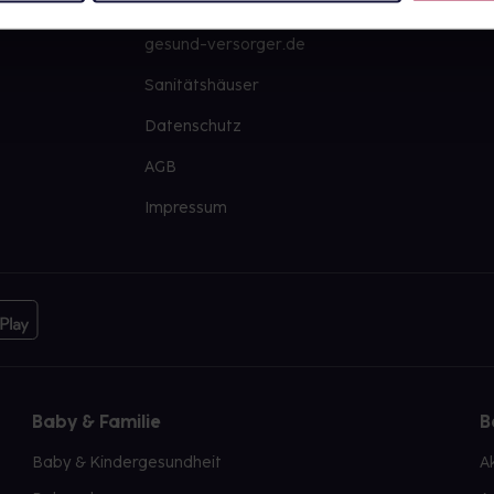
PAYBACK
Große Ausw
gesund-versorger.de
Sanitätshäuser
Datenschutz
AGB
Impressum
Baby & Familie
B
Baby & Kindergesundheit
A