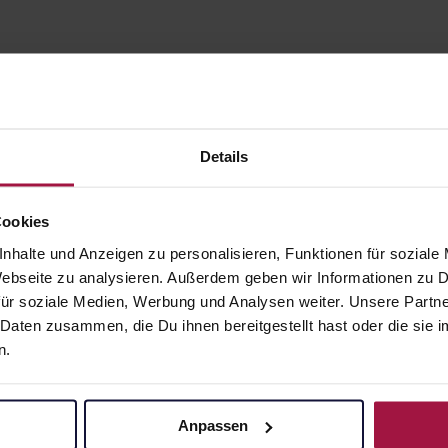
Details
Cookies
nhalte und Anzeigen zu personalisieren, Funktionen für soziale
gesund.de
Unsere Vorteil
 Webseite zu analysieren. Außerdem geben wir Informationen zu
ür soziale Medien, Werbung und Analysen weiter. Unsere Partne
Über uns
Ausgewähl
 Daten zusammen, die Du ihnen bereitgestellt hast oder die si
sofort abho
Karriere
n.
Lieferung f
Newsletter
Artikel mei
Barrierefreiheitserklärung
Freie Wahl
Anpassen