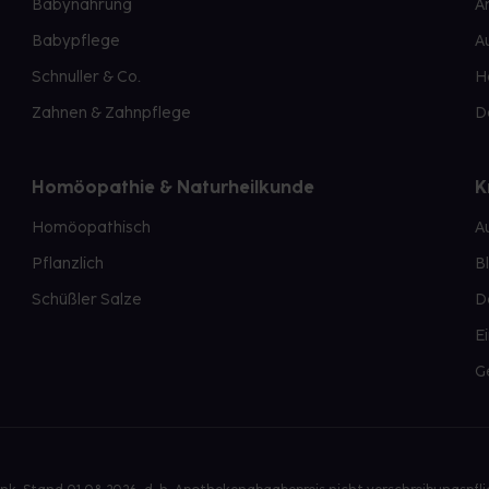
Babynahrung
A
Babypflege
A
Schnuller & Co.
H
Zahnen & Zahnpflege
D
Homöopathie & Naturheilkunde
K
Homöopathisch
A
Pflanzlich
B
Schüßler Salze
D
E
G