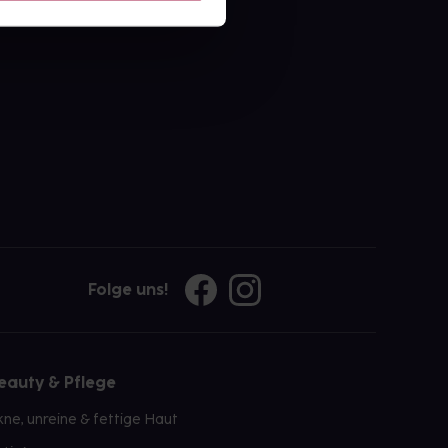
ahl an Apotheken
Folge uns!
eauty & Pflege
kne, unreine & fettige Haut