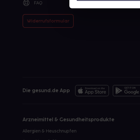
FAQ
Widerrufsformular
Die gesund.de App
Arzneimittel & Gesundheitsprodukte
Allergien & Heuschnupfen