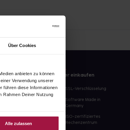
Über Cookies
 Medien anbieten zu können
e
Sicher einkaufen
 Deiner Verwendung unserer
r führen diese Informationen
te Wunschprodukte
SSL-Verschlüsselung
e im Rahmen Deiner Nutzung
lbereit
Software Made in
ür sofort verfügbare
Germany
st am selben Tag möglich
ISO-zertifiziertes
 der Apotheke
Rechenzentrum
Alle zulassen