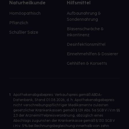
Naturheilkunde
Hilfsmittel
Homöopathisch
Aufbaunahrung &
Sondennahrung
Pflanzlich
Blasenschwäche &
Schüßler Salze
Inkontinenz
Desinfektionsmittel
Einnehmehilfen & Dosierer
Gehhilfen & Korsetts
1
Apothekenabgabepreis: Verkaufspreis gemäß ABDA-
Datenbank, Stand 01.08.2026, d. h. Apothekenabgabepreis
nicht verschreibungspflichtiger Medikamente zulasten
gesetzlicher Krankenkassen gemäß § 129 Abs. 5a SGB V i.V.m §§
2,3 der Arzneimittelpreisverordnung, abzüglich eines
Abschlags zugunsten der Krankenkasse gemäß § 130 SGB V
i.H.v. 5% bei Rechnungsbegleichung innerhalb von zehn