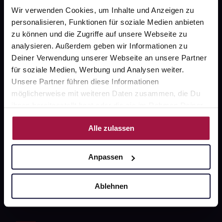
gesund.de
Wir verwenden Cookies, um Inhalte und Anzeigen zu
personalisieren, Funktionen für soziale Medien anbieten
Über uns
zu können und die Zugriffe auf unsere Webseite zu
analysieren. Außerdem geben wir Informationen zu
Karriere
Deiner Verwendung unserer Webseite an unsere Partner
Newsletter
für soziale Medien, Werbung und Analysen weiter.
Unsere Partner führen diese Informationen
Barrierefreiheitserklärung
möglicherweise mit weiteren Daten zusammen, die Du
PAYBACK
ihnen bereitgestellt hast oder die sie im Rahmen Deiner
Nutzung der Dienste gesammelt haben.
gesund-versorger.de
Alle zulassen
Sanitätshäuser
Datenschutz
Anpassen
AGB
Ablehnen
Impressum