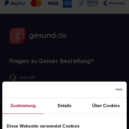
Fragen zu Deiner Bestellung?
Kontakt
FAQ
Zustimmung
Details
Über Cookies
Widerrufsformular
Diese Webseite verwendet Cookies