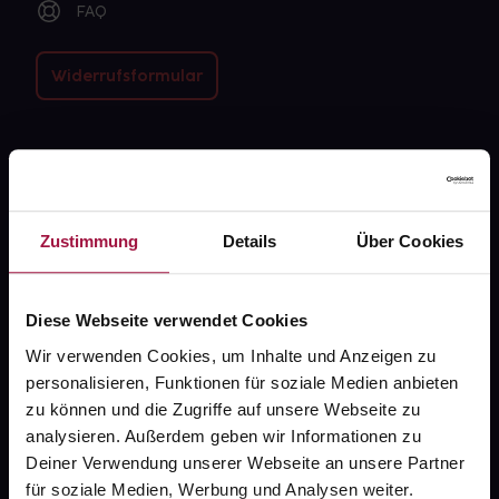
FAQ
Widerrufsformular
gesund.de
Über uns
Zustimmung
Details
Über Cookies
Karriere
Newsletter
Diese Webseite verwendet Cookies
Barrierefreiheitserklärung
Wir verwenden Cookies, um Inhalte und Anzeigen zu
personalisieren, Funktionen für soziale Medien anbieten
PAYBACK
zu können und die Zugriffe auf unsere Webseite zu
gesund-versorger.de
analysieren. Außerdem geben wir Informationen zu
Deiner Verwendung unserer Webseite an unsere Partner
Sanitätshäuser
für soziale Medien, Werbung und Analysen weiter.