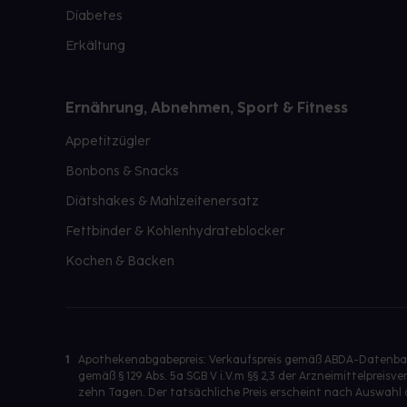
Diabetes
Erkältung
Ernährung, Abnehmen, Sport & Fitness
Appetitzügler
Bonbons & Snacks
Diätshakes & Mahlzeitenersatz
Fettbinder & Kohlenhydrateblocker
Kochen & Backen
1
Apothekenabgabepreis: Verkaufspreis gemäß ABDA-Datenbank
gemäß § 129 Abs. 5a SGB V i.V.m §§ 2,3 der Arzneimittelpre
zehn Tagen. Der tatsächliche Preis erscheint nach Auswahl 