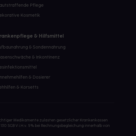
autstraffende Pflege
ekorative Kosmetik
rankenpflege & Hilfsmittel
ufbaunahrung & Sondennahrung
lasenschwäche & Inkontinenz
esinfektionsmittel
innehmehilfen & Dosierer
ehhilfen & Korsetts
ichtiger Medikamente zulasten gesetzlicher Krankenkassen
 130 SGB V i.H.v. 5% bei Rechnungsbegleichung innerhalb von