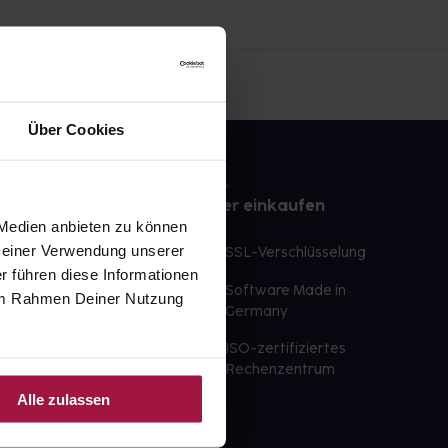
Über Cookies
e
Sicher einkaufen
 Medien anbieten zu können
 Deiner Verwendung unserer
te Wunschprodukte
SSL-Verschlüsselung
lbereit
r führen diese Informationen
Software Made in
e im Rahmen Deiner Nutzung
ür sofort verfügbare
Germany
st am selben Tag möglich
ISO-zertifiziertes
 der Apotheke
Rechenzentrum
Alle zulassen
ahl an Apotheken