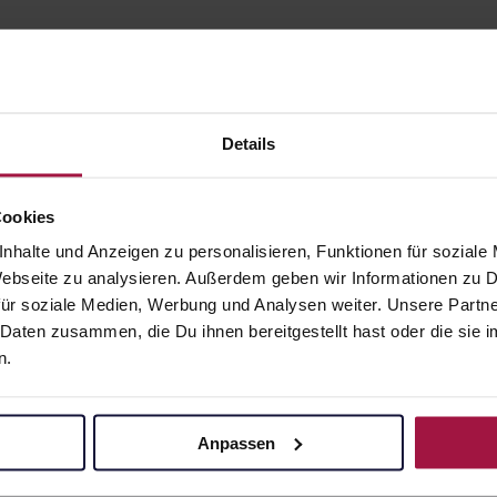
Details
Cookies
gesund.de
Unsere Vorteil
nhalte und Anzeigen zu personalisieren, Funktionen für soziale
 Webseite zu analysieren. Außerdem geben wir Informationen zu
Über uns
Ausgewähl
sofort abho
ür soziale Medien, Werbung und Analysen weiter. Unsere Partne
Karriere
 Daten zusammen, die Du ihnen bereitgestellt hast oder die si
Lieferung f
n.
Newsletter
Artikel mei
Barrierefreiheitserklärung
Freie Wahl
PAYBACK
Anpassen
Große Ausw
gesund-versorger.de