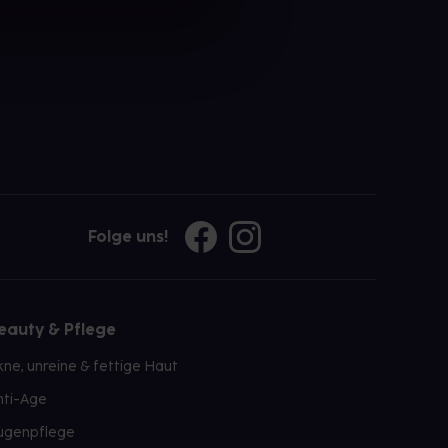
Folge uns!
eauty & Pflege
kne, unreine & fettige Haut
nti-Age
ugenpflege