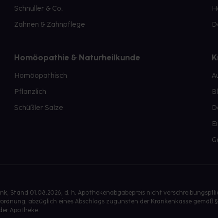
Schnuller & Co.
H
Zahnen & Zahnpflege
D
Homöopathie & Naturheilkunde
K
Homöopathisch
A
Pflanzlich
B
Schüßler Salze
D
E
G
, Stand 01.08.2026, d. h. Apothekenabgabepreis nicht verschreibungspfl
isverordnung, abzüglich eines Abschlags zugunsten der Krankenkasse gemäß §
der Apotheke.