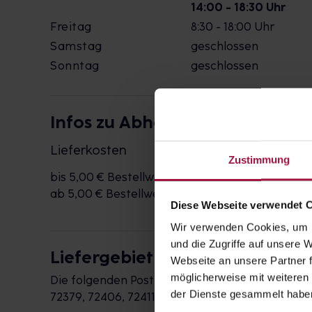
14:00 - 18:30 Uhr
Freitag
8:30 - 18:00 Uhr
Samstag
geschlossen
Sonntag
geschlossen
Infos zu Abholung & Bringdiens
Lieferkosten
Zustimmung
bis 5,00 € Bestellwert
2,50 €
ab 5,00 € Bestellwert
kostenlos
Diese Webseite verwendet 
Wir verwenden Cookies, um I
und die Zugriffe auf unsere
Liefergebiet
Webseite an unsere Partner f
möglicherweise mit weiteren
Die folgenden Postleitzahlen werden durch die 
der Dienste gesammelt habe
72379, 72406, 72411