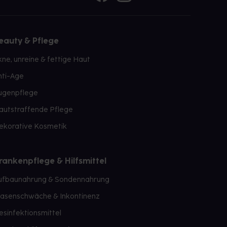
eauty & Pflege
kne, unreine & fettige Haut
nti-Age
ugenpflege
autstraffende Pflege
ekorative Kosmetik
rankenpflege & Hilfsmittel
ufbaunahrung & Sondennahrung
lasenschwäche & Inkontinenz
esinfektionsmittel