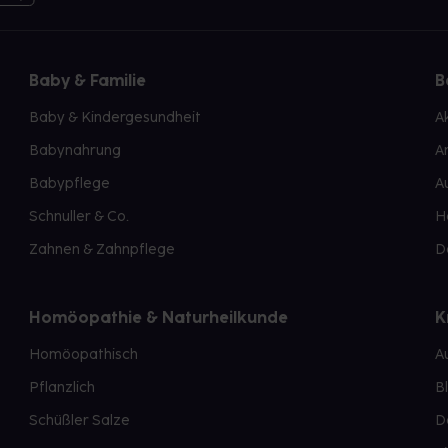
Baby & Familie
B
Baby & Kindergesundheit
A
Babynahrung
A
Babypflege
A
Schnuller & Co.
H
Zahnen & Zahnpflege
D
Homöopathie & Naturheilkunde
K
Homöopathisch
A
Pflanzlich
B
Schüßler Salze
D