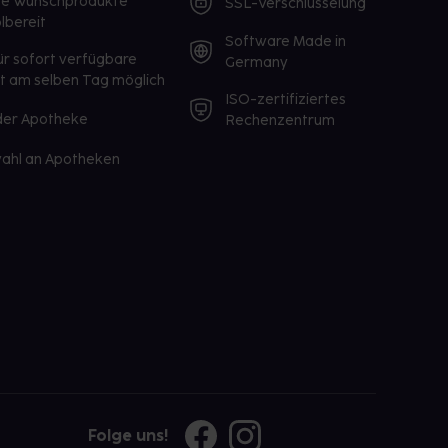
te Wunschprodukte
SSL-Verschlüsselung
lbereit
Software Made in
ür sofort verfügbare
Germany
st am selben Tag möglich
ISO-zertifiziertes
 der Apotheke
Rechenzentrum
ahl an Apotheken
Folge uns!