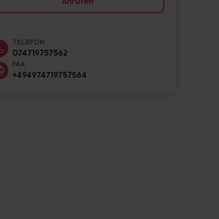
Anrufen
TELEFON
074719757562
FAX
+494974719757564