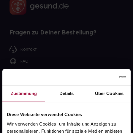
Fragen zu Deiner Bestellung?
Kontakt
FAQ
Widerrufsformular
Zustimmung
Details
Über Cookies
gesund.de
Diese Webseite verwendet Cookies
Über uns
Wir verwenden Cookies, um Inhalte und Anzeigen zu
Karriere
personalisieren, Funktionen für soziale Medien anbieten