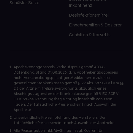
Schüßler Salze
Inkontinenz
Desinfektionsmittel
Einnehmehilfen & Dosierer
Gehhilfen & Korsetts
1
Apothekenabgabepreis: Verkaufspreis gemäß ABDA-
Datenbank, Stand 01.08.2026, d. h. Apothekenabgabepreis
nicht verschreibungspflichtiger Medikamente zulasten
gesetzlicher Krankenkassen gemäß § 129 Abs. 5a SGB V i.V.m §§
2,3 der Arzneimittelpreisverordnung, abzüglich eines
Abschlags zugunsten der Krankenkasse gemäß § 130 SGB V
i.H.v. 5% bei Rechnungsbegleichung innerhalb von zehn
Tagen. Der tatsächliche Preis erscheint nach Auswahl der
Apotheke.
2
Unverbindliche Preisempfehlung des Herstellers. Der
tatsächliche Preis erscheint nach Auswahl der Apotheke.
3
Alle Preisangaben inkl. MwSt., ggf. zzgl. Kosten für