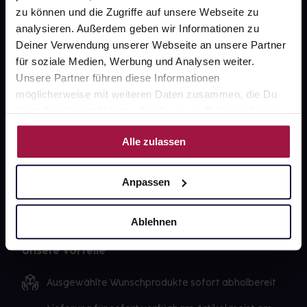
zu können und die Zugriffe auf unsere Webseite zu
Newsletter
analysieren. Außerdem geben wir Informationen zu
Barrierefreiheitserklärung
Deiner Verwendung unserer Webseite an unsere Partner
für soziale Medien, Werbung und Analysen weiter.
PAYBACK
Unsere Partner führen diese Informationen
möglicherweise mit weiteren Daten zusammen, die Du
gesund-versorger.de
ihnen bereitgestellt hast oder die sie im Rahmen Deiner
Sanitätshäuser
Nutzung der Dienste gesammelt haben.
Alle zulassen
Datenschutz
AGB
Anpassen
Impressum
Ablehnen
Unsere Vorteile
Ausgewählte Wunschprodukte sofort abholbereit