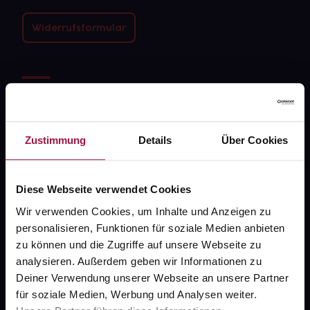
Widerrufsformular
gesund.de
Über uns
Zustimmung
Details
Über Cookies
Karriere
Newsletter
Diese Webseite verwendet Cookies
Barrierefreiheitserklärung
Wir verwenden Cookies, um Inhalte und Anzeigen zu
PAYBACK
personalisieren, Funktionen für soziale Medien anbieten
zu können und die Zugriffe auf unsere Webseite zu
gesund-versorger.de
analysieren. Außerdem geben wir Informationen zu
Sanitätshäuser
Deiner Verwendung unserer Webseite an unsere Partner
für soziale Medien, Werbung und Analysen weiter.
Datenschutz