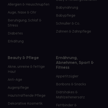
Allergien & Heuschnupfen
Babynahrung
Auge, Nase & Ohr
Babypflege
Beruhigung, Schlaf &
Schnuller & Co.
Stress
Zahnen & Zahnpflege
Diabetes
Erkältung
Beauty & Pflege
Ernährung,
Abnehmen, Sport &
Akne, unreine & fettige
Fitness
Haut
Appetitzügler
Anti-Age
Bonbons & Snacks
Augenpflege
Diätshakes &
Hautstraffende Pflege
Mahlzeitenersatz
Dekorative Kosmetik
Fettbinder &